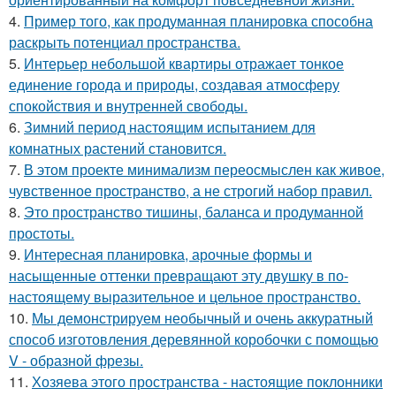
4.
Пример того, как продуманная планировка способна
раскрыть потенциал пространства.
5.
Интерьер небольшой квартиры отражает тонкое
единение города и природы, создавая атмосферу
спокойствия и внутренней свободы.
6.
Зимний период настоящим испытанием для
комнатных растений становится.
7.
В этом проекте минимализм переосмыслен как живое,
чувственное пространство, а не строгий набор правил.
8.
Это пространство тишины, баланса и продуманной
простоты.
9.
Интересная планировка, арочные формы и
насыщенные оттенки превращают эту двушку в по-
настоящему выразительное и цельное пространство.
10.
Мы демонстрируем необычный и очень аккуратный
способ изготовления деревянной коробочки с помощью
V - образной фрезы.
11.
Хозяева этого пространства - настоящие поклонники