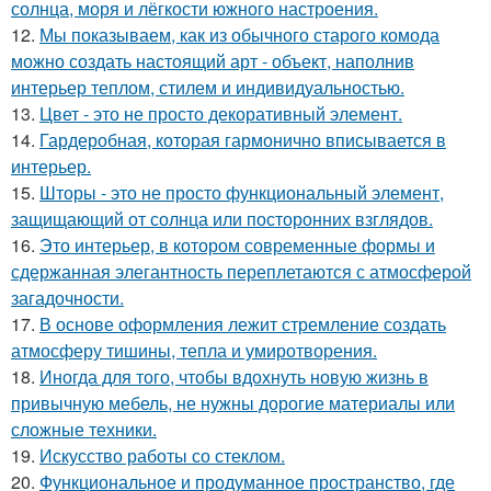
солнца, моря и лёгкости южного настроения.
12.
Мы показываем, как из обычного старого комода
можно создать настоящий арт - объект, наполнив
интерьер теплом, стилем и индивидуальностью.
13.
Цвет - это не просто декоративный элемент.
14.
Гардеробная, которая гармонично вписывается в
интерьер.
15.
Шторы - это не просто функциональный элемент,
защищающий от солнца или посторонних взглядов.
16.
Это интерьер, в котором современные формы и
сдержанная элегантность переплетаются с атмосферой
загадочности.
17.
В основе оформления лежит стремление создать
атмосферу тишины, тепла и умиротворения.
18.
Иногда для того, чтобы вдохнуть новую жизнь в
привычную мебель, не нужны дорогие материалы или
сложные техники.
19.
Искусство работы со стеклом.
20.
Функциональное и продуманное пространство, где