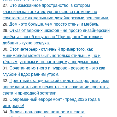
27.
Это изысканное пространство, в котором
классическая архитектурная основа гармонично
сочетается с актуальными дизайнерскими решениями.
28.
Дом - это больше, чем просто стены и мебель.
29.
Отказ от верхних шкафов - не просто дизайнерский
приём, а способ визуально "Приподнять" потолки и
добавить кухне воздуха.
30.
Этот интерьер - отличный пример того, как
минимализм может быть не только стильным, но и
тёплым, уютным и по-настоящему продуманным.
31.
Сочетание мятного и пудрово - розового - это как
глубокий вдох ранним утром.
32.
Приятный скандинавский стиль в загородном доме
после капитального ремонта - это сочетание простоты,
света и природной эстетики.
33.
Современный евроремонт - тренд 2025 года в
интерьере!
34.
Лилии - воплощение нежности и света.