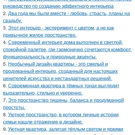
руководство по созданию эффектного интерьера
2.
Два года мы были вместе - любовь, страсть, планы на
свадьбу.
3.
Этот интерьер - эксперимент с цветом, а не как
привычное жилое пространство.
4.
Современный интерьер дома выполнен в светлой,
спокойной палитре, где гармонично сочетаются комфорт,
функциональность и природные акценты.
5.
Необычный дизайн квартиры - это смелый и
продуманный интерьер, созданный для настоящих
ценителей искусства и нестандартных решений.
6.
Современная квартира в тёмных тонах выглядит
выразительно, стильно и уверенно.
7.
Это пространство тишины, баланса и продуманной
простоты.
8.
Уютное пространство, в котором личные истории
семьи нашли отражение в дизайне.
9.
Уютная квартира, залитая тёплым светом и яркими