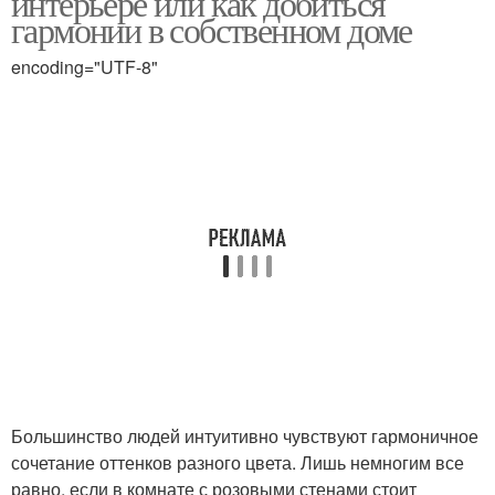
интерьере или как добиться
гармонии в собственном доме
encoding="UTF-8"
Раздельно-
комплементарное
Сочетания в дизайне
сочетание
Модные сочетания
Красивое сочетание
Большинство людей интуитивно чувствуют гармоничное
сочетание оттенков разного цвета. Лишь немногим все
равно, если в комнате с розовыми стенами стоит