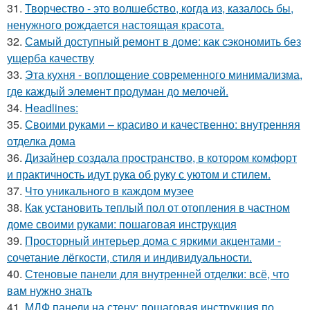
31.
Творчество - это волшебство, когда из, казалось бы,
ненужного рождается настоящая красота.
32.
Самый доступный ремонт в доме: как сэкономить без
ущерба качеству
33.
Эта кухня - воплощение современного минимализма,
где каждый элемент продуман до мелочей.
34.
Headlines:
35.
Своими руками – красиво и качественно: внутренняя
отделка дома
36.
Дизайнер создала пространство, в котором комфорт
и практичность идут рука об руку с уютом и стилем.
37.
Что уникального в каждом музее
38.
Как установить теплый пол от отопления в частном
доме своими руками: пошаговая инструкция
39.
Просторный интерьер дома с яркими акцентами -
сочетание лёгкости, стиля и индивидуальности.
40.
Стеновые панели для внутренней отделки: всё, что
вам нужно знать
41.
МДФ панели на стену: пошаговая инструкция по