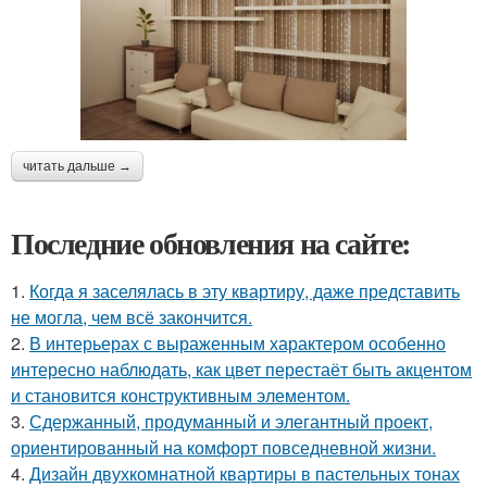
читать дальше →
Последние обновления на сайте:
1.
Когда я заселялась в эту квартиру, даже представить
не могла, чем всё закончится.
2.
В интерьерах с выраженным характером особенно
интересно наблюдать, как цвет перестаёт быть акцентом
и становится конструктивным элементом.
3.
Сдержанный, продуманный и элегантный проект,
ориентированный на комфорт повседневной жизни.
4.
Дизайн двухкомнатной квартиры в пастельных тонах