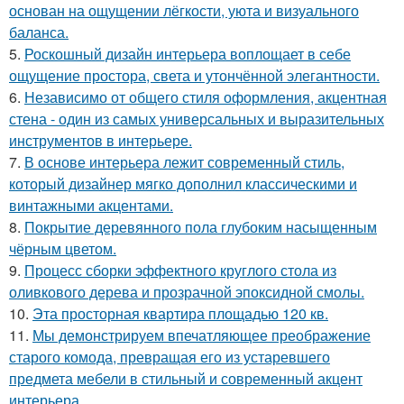
основан на ощущении лёгкости, уюта и визуального
баланса.
5.
Роскошный дизайн интерьера воплощает в себе
ощущение простора, света и утончённой элегантности.
6.
Независимо от общего стиля оформления, акцентная
стена - один из самых универсальных и выразительных
инструментов в интерьере.
7.
В основе интерьера лежит современный стиль,
который дизайнер мягко дополнил классическими и
винтажными акцентами.
8.
Покрытие деревянного пола глубоким насыщенным
чёрным цветом.
9.
Процесс сборки эффектного круглого стола из
оливкового дерева и прозрачной эпоксидной смолы.
10.
Эта просторная квартира площадью 120 кв.
11.
Мы демонстрируем впечатляющее преображение
старого комода, превращая его из устаревшего
предмета мебели в стильный и современный акцент
интерьера.