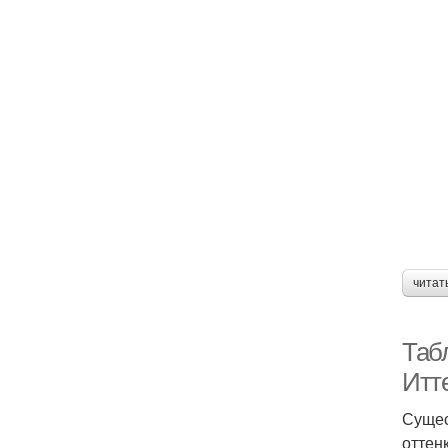
читат
Табл
Итт
Сущес
оттен