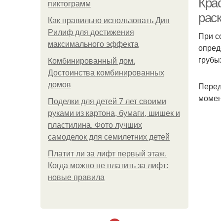
Крас
пиктограмм
рас
Как правильно использовать Дип
Рилиф для достижения
При с
максимального эффекта
опред
грубы
Комбинированный дом.
Достоинства комбинированных
домов
Перед
момен
Поделки для детей 7 лет своими
руками из картона, бумаги, шишек и
пластилина. Фото лучших
самоделок для семилетних детей
Платит ли за лифт первый этаж.
Когда можно не платить за лифт:
новые правила