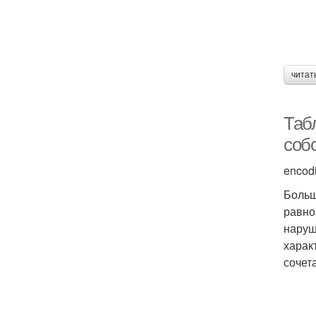
читат
Таб
соб
encod
Больш
равно
наруш
харак
сочет