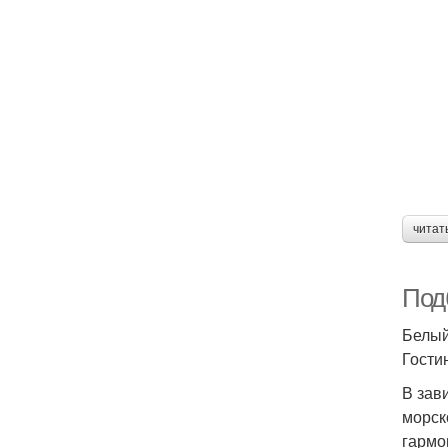
читат
Под
Белы
Гости
В зав
морск
гармо