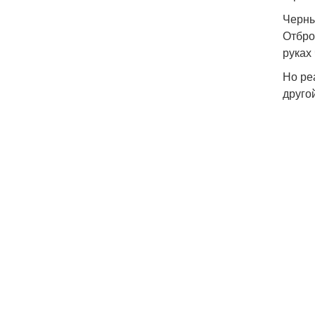
Черн
Отбро
руках
Но ре
друго