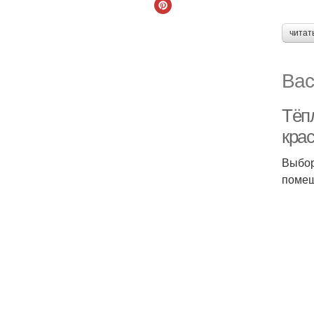
читат
Вас
Тёпл
кра
Выбор
помещ