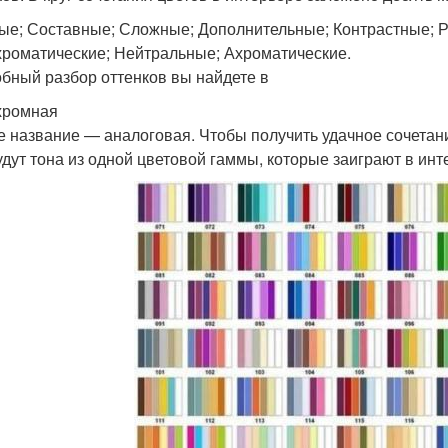
ые; Составные; Сложные; Дополнительные; Контрастные; Р
роматические; Нейтральные; Ахроматические.
бный разбор оттенков вы найдете в
хромная
е название — аналоговая. Чтобы получить удачное сочетание
удут тона из одной цветовой гаммы, которые заиграют в ин