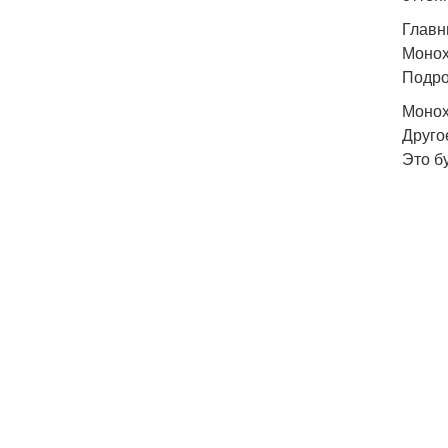
Главн
Монох
Подро
Моно
Друго
Это б