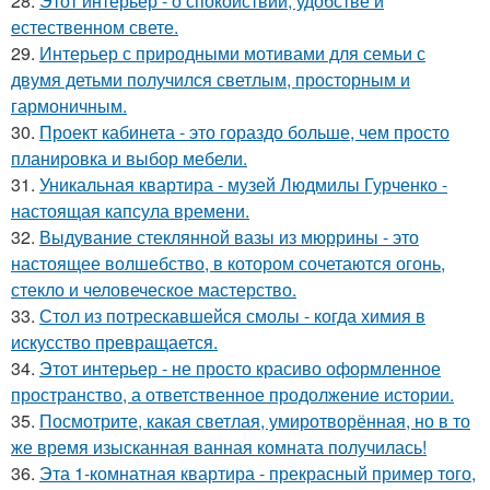
28.
Этот интерьер - о спокойствии, удобстве и
естественном свете.
29.
Интерьер с природными мотивами для семьи с
двумя детьми получился светлым, просторным и
гармоничным.
30.
Проект кабинета - это гораздо больше, чем просто
планировка и выбор мебели.
31.
Уникальная квартира - музей Людмилы Гурченко -
настоящая капсула времени.
32.
Выдувание стеклянной вазы из мюррины - это
настоящее волшебство, в котором сочетаются огонь,
стекло и человеческое мастерство.
33.
Стол из потрескавшейся смолы - когда химия в
искусство превращается.
34.
Этот интерьер - не просто красиво оформленное
пространство, а ответственное продолжение истории.
35.
Посмотрите, какая светлая, умиротворённая, но в то
же время изысканная ванная комната получилась!
36.
Эта 1-комнатная квартира - прекрасный пример того,