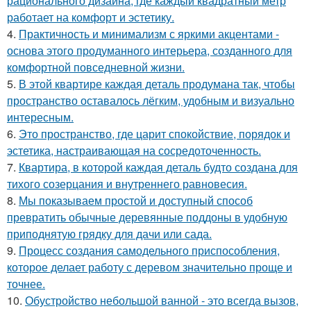
рационального дизайна, где каждый квадратный метр
работает на комфорт и эстетику.
4.
Практичность и минимализм с яркими акцентами -
основа этого продуманного интерьера, созданного для
комфортной повседневной жизни.
5.
В этой квартире каждая деталь продумана так, чтобы
пространство оставалось лёгким, удобным и визуально
интересным.
6.
Это пространство, где царит спокойствие, порядок и
эстетика, настраивающая на сосредоточенность.
7.
Квартира, в которой каждая деталь будто создана для
тихого созерцания и внутреннего равновесия.
8.
Мы показываем простой и доступный способ
превратить обычные деревянные поддоны в удобную
приподнятую грядку для дачи или сада.
9.
Процесс создания самодельного приспособления,
которое делает работу с деревом значительно проще и
точнее.
10.
Обустройство небольшой ванной - это всегда вызов,