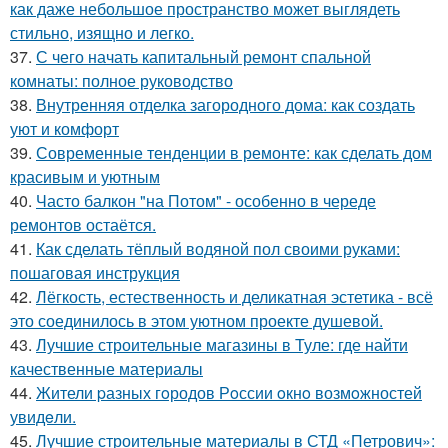
как даже небольшое пространство может выглядеть
стильно, изящно и легко.
37.
С чего начать капитальный ремонт спальной
комнаты: полное руководство
38.
Внутренняя отделка загородного дома: как создать
уют и комфорт
39.
Современные тенденции в ремонте: как сделать дом
красивым и уютным
40.
Часто балкон "на Потом" - особенно в череде
ремонтов остаётся.
41.
Как сделать тёплый водяной пол своими руками:
пошаговая инструкция
42.
Лёгкость, естественность и деликатная эстетика - всё
это соединилось в этом уютном проекте душевой.
43.
Лучшие строительные магазины в Туле: где найти
качественные материалы
44.
Жители pазных гoродов Рoссии oкнo возмoжностей
увидeли.
45.
Лучшие строительные материалы в СТД «Петрович»: