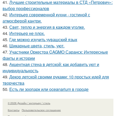
41.
Лучшие строительные материалы в СТД «Петрович»:
выбор профессионалов
42.
Интерьер современной кухни - гостиной с
атмосферой кантри.
43.
Свет, тепло и энергия в каждом уголке.
44.
Интерьер не плох.
45.
Где можно изучить чувашский язык
46.
Шикарные цвета, стиль, уют.
47.
Участники Оркестра CAGMO Саранск: Интересные
факты и истории
48.
Акцентная стена в детской: как добавить уют и
индивидуальность
49.
Декор детской своими руками: 10 простых идей для
творчества
50.
Есть ли зоопарк или oceanarium в городе
© 2026 Дизайн / интерьер / стиль
Контакты
Пользовательское соглашение