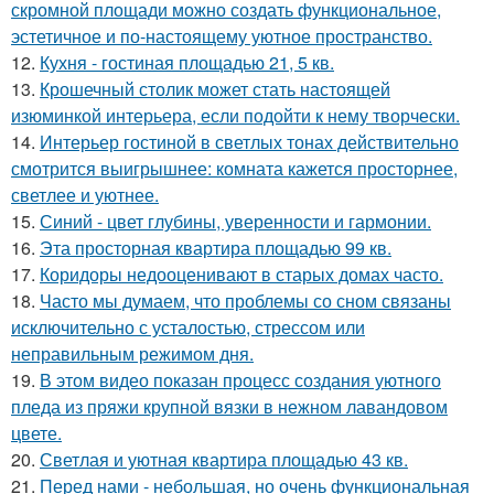
скромной площади можно создать функциональное,
эстетичное и по-настоящему уютное пространство.
12.
Кухня - гостиная площадью 21, 5 кв.
13.
Крошечный столик может стать настоящей
изюминкой интерьера, если подойти к нему творчески.
14.
Интерьер гостиной в светлых тонах действительно
смотрится выигрышнее: комната кажется просторнее,
светлее и уютнее.
15.
Синий - цвет глубины, уверенности и гармонии.
16.
Эта просторная квартира площадью 99 кв.
17.
Коридоры недооценивают в старых домах часто.
18.
Часто мы думаем, что проблемы со сном связаны
исключительно с усталостью, стрессом или
неправильным режимом дня.
19.
В этом видео показан процесс создания уютного
пледа из пряжи крупной вязки в нежном лавандовом
цвете.
20.
Светлая и уютная квартира площадью 43 кв.
21.
Перед нами - небольшая, но очень функциональная