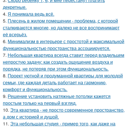
3.
Скоро ребёнку 1, 6, и мне перестанут платить
декретные.
4.
Я понимала ведь всё.
5.
Плесень в жилом помещении - проблема, с которой
сталкиваются многие, но далеко не все воспринимают
её всерьёз.
6.
Минимализм в интерьере с простотой и максимальной
функциональностью пространства ассоциируется.
7.
Небольшая квартира всегда ставит перед владельцем
непростую задачу: как создать ощущение воздуха и
порядка, не потеряв при этом функциональность.
8.
Проект уютной и продуманной квартиры для молодой
семьи, где каждая деталь работает на гармонию,
комфорт и функциональность.
9.
Решение установить натяжные потолки кажется
простым только на первый взгляд.
10.
Эта квартира - не просто современное пространство,
а дом с историей и душой.
11.
Эта небольшая студия - пример того, как даже на