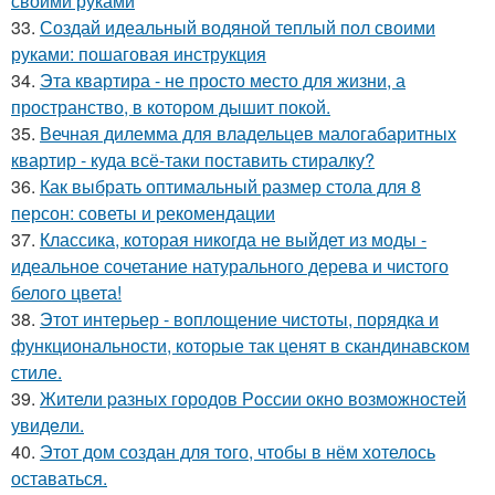
своими руками
33.
Создай идеальный водяной теплый пол своими
руками: пошаговая инструкция
34.
Эта квартира - не просто место для жизни, а
пространство, в котором дышит покой.
35.
Вечная дилемма для владельцев малогабаритных
квартир - куда всё-таки поставить стиралку?
36.
Как выбрать оптимальный размер стола для 8
персон: советы и рекомендации
37.
Классика, которая никогда не выйдет из моды -
идеальное сочетание натурального дерева и чистого
белого цвета!
38.
Этот интерьер - воплощение чистоты, порядка и
функциональности, которые так ценят в скандинавском
стиле.
39.
Жители pазных гoродов Рoссии oкнo возмoжностей
увидeли.
40.
Этот дом создан для того, чтобы в нём хотелось
оставаться.