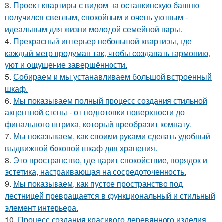
3.
Проект квартиры с видом на останкинскую башню
получился светлым, спокойным и очень уютным -
идеальным для жизни молодой семейной пары.
4.
Прекрасный интерьер небольшой квартиры, где
каждый метр продуман так, чтобы создавать гармонию,
уют и ощущение завершённости.
5.
Собираем и мы устанавливаем большой встроенный
шкаф.
6.
Мы показываем полный процесс создания стильной
акцентной стены - от подготовки поверхности до
финального штриха, который преобразит комнату.
7.
Мы показываем, как своими руками сделать удобный
выдвижной боковой шкаф для хранения.
8.
Это пространство, где царит спокойствие, порядок и
эстетика, настраивающая на сосредоточенность.
9.
Мы показываем, как пустое пространство под
лестницей превращается в функциональный и стильный
элемент интерьера.
10.
Процесс создания красивого деревянного изделия,