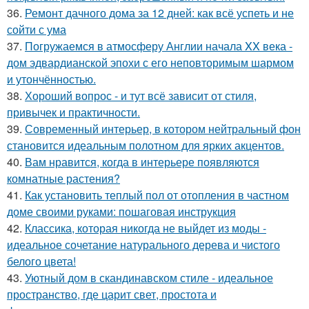
36.
Ремонт дачного дома за 12 дней: как всё успеть и не
сойти с ума
37.
Погружаемся в атмосферу Англии начала XX века -
дом эдвардианской эпохи с его неповторимым шармом
и утончённостью.
38.
Хороший вопрос - и тут всё зависит от стиля,
привычек и практичности.
39.
Современный интерьер, в котором нейтральный фон
становится идеальным полотном для ярких акцентов.
40.
Вам нравится, когда в интерьере появляются
комнатные растения?
41.
Как установить теплый пол от отопления в частном
доме своими руками: пошаговая инструкция
42.
Классика, которая никогда не выйдет из моды -
идеальное сочетание натурального дерева и чистого
белого цвета!
43.
Уютный дом в скандинавском стиле - идеальное
пространство, где царит свет, простота и