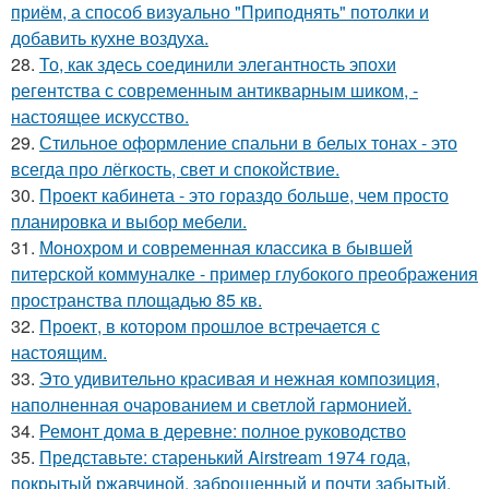
приём, а способ визуально "Приподнять" потолки и
добавить кухне воздуха.
28.
То, как здесь соединили элегантность эпохи
регентства с современным антикварным шиком, -
настоящее искусство.
29.
Стильное оформление спальни в белых тонах - это
всегда про лёгкость, свет и спокойствие.
30.
Проект кабинета - это гораздо больше, чем просто
планировка и выбор мебели.
31.
Монохром и современная классика в бывшей
питерской коммуналке - пример глубокого преображения
пространства площадью 85 кв.
32.
Проект, в котором прошлое встречается с
настоящим.
33.
Это удивительно красивая и нежная композиция,
наполненная очарованием и светлой гармонией.
34.
Ремонт дома в деревне: полное руководство
35.
Представьте: старенький Airstream 1974 года,
покрытый ржавчиной, заброшенный и почти забытый.