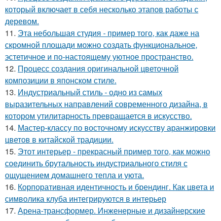
который включает в себя несколько этапов работы с
деревом.
11.
Эта небольшая студия - пример того, как даже на
скромной площади можно создать функциональное,
эстетичное и по-настоящему уютное пространство.
12.
Процесс создания оригинальной цветочной
композиции в японском стиле.
13.
Индустриальный стиль - одно из самых
выразительных направлений современного дизайна, в
котором утилитарность превращается в искусство.
14.
Мастер-классу по восточному искусству аранжировки
цветов в китайской традиции.
15.
Этот интерьер - прекрасный пример того, как можно
соединить брутальность индустриального стиля с
ощущением домашнего тепла и уюта.
16.
Корпоративная идентичность и брендинг. Как цвета и
символика клуба интегрируются в интерьер
17.
Арена-трансформер. Инженерные и дизайнерские