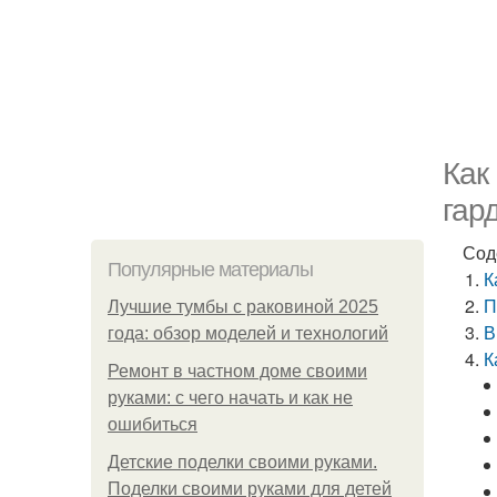
Как
гар
Сод
Популярные материалы
К
П
Лучшие тумбы с раковиной 2025
В
года: обзор моделей и технологий
К
Ремонт в частном доме своими
руками: с чего начать и как не
ошибиться
Детские поделки своими руками.
Поделки своими руками для детей