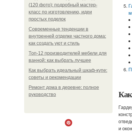
(120 фото): подробный мастер-
Г
класс по изготовлению, идеи
м
простых поделок
Современные тенденции в
внутренней отделке частного дома:
как создать уют и стиль
Топ-12 производителей мебели для
ванной: как выбрать лучшее
П
Как выбрать идеальный шкаф-купе:
советы и рекомендации
Ремонт дома в деревне: полное
Как
руководство
Гарде
конст
отвед
и око