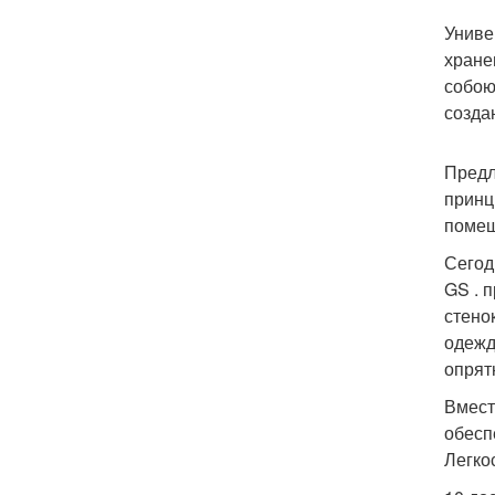
Униве
хране
собою
созда
Предл
принц
помещ
Сегод
GS . 
стено
одежд
опрят
Вмест
обесп
Легко