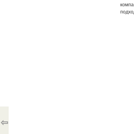
компа
подхо
⇦