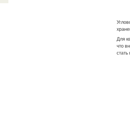
Углов
хране
Для к
что в
стать