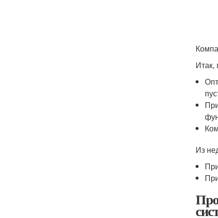
Компа
Итак,
Опт
пус
При
фун
Ком
Из не
При
При
Про
сис