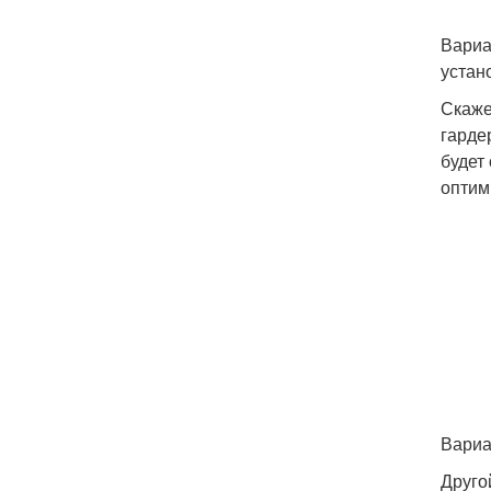
Вариа
устан
Скаже
гарде
будет
оптим
Вариа
Друго