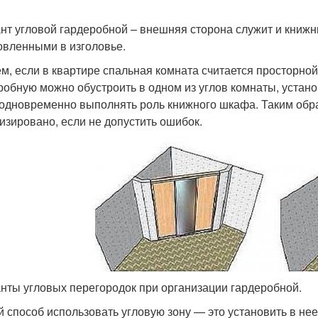
нт угловой гардеробной – внешняя сторона служит и книж
овленными в изголовье.
м, если в квартире спальная комната считается просторной
робную можно обустроить в одном из углов комнаты, устан
 одновременно выполнять роль книжного шкафа. Таким обра
изировано, если не допустить ошибок.
нты угловых перегородок при организации гардеробной.
й способ использовать угловую зону — это установить в не