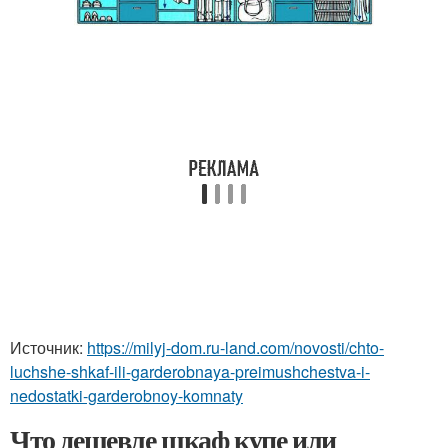
Источник:
https://milyj-dom.ru-land.com/novosti/chto-
luchshe-shkaf-ili-garderobnaya-preimushchestva-i-
nedostatki-garderobnoy-komnaty
Что дешевле шкаф купе или