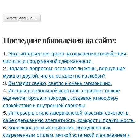
читать дальше →
Последние обновления на сайте:
1.
Этот интерьер построен на ощущении спокойствия,
чистоты и продуманной сдержанности.
2.
Задаюсь вопросом: осознают ли жёны, вернувшие
мужа от другой, что он остался не из любви?
3.
Выглядит свежо, светло и очень гармонично.
4.
Интерьер небольшой квартиры отражает тонкое
единение города и природы, создавая атмосферу
спокойствия и внутренней свободы.
5.
Интерьер в стиле американской классики сочетает в
себе сдержанную элегантность, комфорт и практичность.
6.
Коллекция разных прихожих, объединённых
современным стилем, мягкой эстетикой и вниманием к