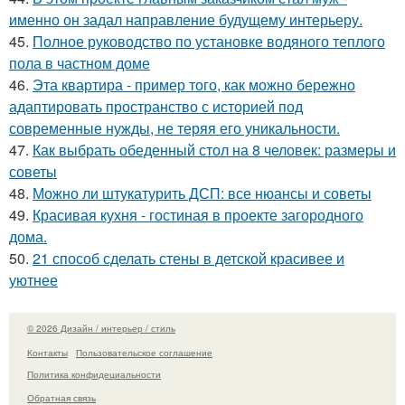
именно он задал направление будущему интерьеру.
45.
Полное руководство по установке водяного теплого
пола в частном доме
46.
Эта квартира - пример того, как можно бережно
адаптировать пространство с историей под
современные нужды, не теряя его уникальности.
47.
Как выбрать обеденный стол на 8 человек: размеры и
советы
48.
Можно ли штукатурить ДСП: все нюансы и советы
49.
Красивая кухня - гостиная в проекте загородного
дома.
50.
21 способ сделать стены в детской красивее и
уютнее
© 2026 Дизайн / интерьер / стиль
Контакты
Пользовательское соглашение
Политика конфидециальности
Обратная связь