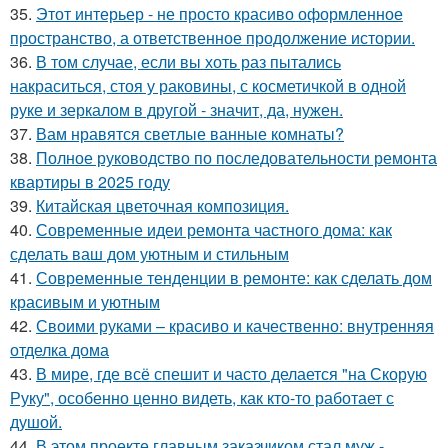
35.
Этот интерьер - не просто красиво оформленное
пространство, а ответственное продолжение истории.
36.
В том случае, если вы хоть раз пытались
накраситься, стоя у раковины, с косметичкой в одной
руке и зеркалом в другой - значит, да, нужен.
37.
Вам нравятся светлые ванные комнаты?
38.
Полное руководство по последовательности ремонта
квартиры в 2025 году
39.
Китайская цветочная композиция.
40.
Современные идеи ремонта частного дома: как
сделать ваш дом уютным и стильным
41.
Современные тенденции в ремонте: как сделать дом
красивым и уютным
42.
Своими руками – красиво и качественно: внутренняя
отделка дома
43.
В мире, где всё спешит и часто делается "на Скорую
Руку", особенно ценно видеть, как кто-то работает с
душой.
44.
В этом проекте главным заказчиком стал муж -