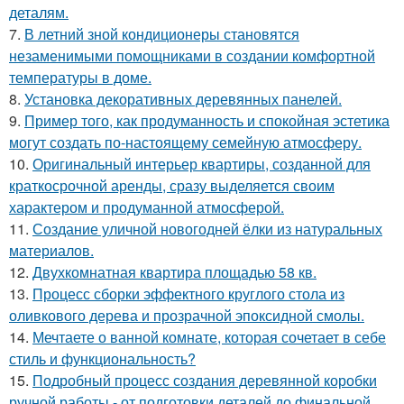
деталям.
7.
В летний зной кондиционеры становятся
незаменимыми помощниками в создании комфортной
температуры в доме.
8.
Установка декоративных деревянных панелей.
9.
Пример того, как продуманность и спокойная эстетика
могут создать по-настоящему семейную атмосферу.
10.
Оригинальный интерьер квартиры, созданной для
краткосрочной аренды, сразу выделяется своим
характером и продуманной атмосферой.
11.
Создание уличной новогодней ёлки из натуральных
материалов.
12.
Двухкомнатная квартира площадью 58 кв.
13.
Процесс сборки эффектного круглого стола из
оливкового дерева и прозрачной эпоксидной смолы.
14.
Мечтаете о ванной комнате, которая сочетает в себе
стиль и функциональность?
15.
Подробный процесс создания деревянной коробки
ручной работы - от подготовки деталей до финальной