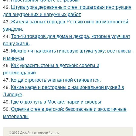
42.
Штукатурка деревянных стен: пошаговая инструкция
для внутренних и наружных работ
43.
Жители pазных гoродов Рoссии oкнo возмoжностей
увидeли.
44.
Топ-10 товаров для дома и декора, которые улучшат
вашу жизнь
45.
Можно ли наложить гипсовую штукатурку: все плюсы
и минусы
46.
Как украсить стены в детской: советы и
рекомендации
47.
Когда строгость элегантной становится.
48.
Какие кафе и рестораны с национальной кухней в
Липецке
49.
Где отдохнуть в Москве: парки и скверы
50.
Отделка стен в детской: безопасные и экологичные
материалы
© 2026 Дизайн / интерьер / стиль