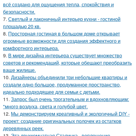
всё создано для ощущения тепла, спокойствия и
безопасности.
7.
Светлый и лаконичный интерьер кухни - гостиной
площадью 20 кв.
8.
Просторная гостиная в большом доме открывает
огромные возможности для создания эффектного и
комфортного интерьера.
9.
В мире дизайна интерьера существует множество
советов и рекомендаций, которые обещают преобразить
ваше жилище.
10.
Дизайнеры объединили три небольшие квартиры и
создали одно большое, продуманное пространство,
идеально подходящее для семьи с детьми.
11.
Запрос был очень трогательным и вдохновляющим:
"много воздуха, света и голубой цвет.
12.
Мы демонстрируем креативный и экологичный DIY -
проект: создание оригинальных полочек из остатков
деревянных реек.
13.
Эта двухкомнатная Сталинка - воплощение