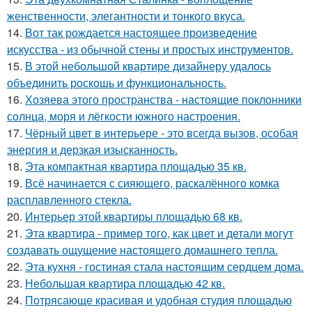
женственности, элегантности и тонкого вкуса.
14.
Вот так рождается настоящее произведение
искусства - из обычной стены и простых инструментов.
15.
В этой небольшой квартире дизайнеру удалось
объединить роскошь и функциональность.
16.
Хозяева этого пространства - настоящие поклонники
солнца, моря и лёгкости южного настроения.
17.
Чёрный цвет в интерьере - это всегда вызов, особая
энергия и дерзкая изысканность.
18.
Эта компактная квартира площадью 35 кв.
19.
Всё начинается с сияющего, раскалённого комка
расплавленного стекла.
20.
Интерьер этой квартиры площадью 68 кв.
21.
Эта квартира - пример того, как цвет и детали могут
создавать ощущение настоящего домашнего тепла.
22.
Эта кухня - гостиная стала настоящим сердцем дома.
23.
Небольшая квартира площадью 42 кв.
24.
Потрясающе красивая и удобная студия площадью