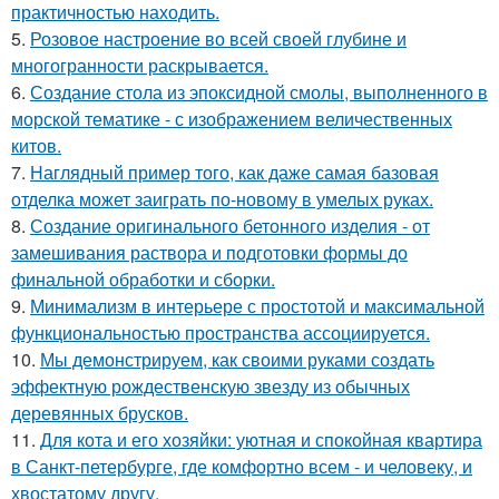
практичностью находить.
5.
Розовое настроение во всей своей глубине и
многогранности раскрывается.
6.
Создание стола из эпоксидной смолы, выполненного в
морской тематике - с изображением величественных
китов.
7.
Наглядный пример того, как даже самая базовая
отделка может заиграть по-новому в умелых руках.
8.
Создание оригинального бетонного изделия - от
замешивания раствора и подготовки формы до
финальной обработки и сборки.
9.
Минимализм в интерьере с простотой и максимальной
функциональностью пространства ассоциируется.
10.
Мы демонстрируем, как своими руками создать
эффектную рождественскую звезду из обычных
деревянных брусков.
11.
Для кота и его хозяйки: уютная и спокойная квартира
в Санкт-петербурге, где комфортно всем - и человеку, и
хвостатому другу.