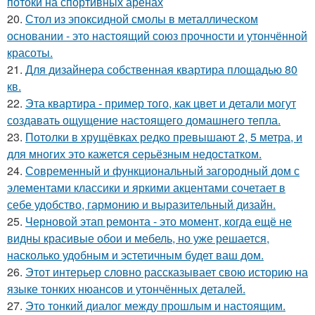
потоки на спортивных аренах
20.
Стол из эпоксидной смолы в металлическом
основании - это настоящий союз прочности и утончённой
красоты.
21.
Для дизайнера собственная квартира площадью 80
кв.
22.
Эта квартира - пример того, как цвет и детали могут
создавать ощущение настоящего домашнего тепла.
23.
Потолки в хрущёвках редко превышают 2, 5 метра, и
для многих это кажется серьёзным недостатком.
24.
Современный и функциональный загородный дом с
элементами классики и яркими акцентами сочетает в
себе удобство, гармонию и выразительный дизайн.
25.
Черновой этап ремонта - это момент, когда ещё не
видны красивые обои и мебель, но уже решается,
насколько удобным и эстетичным будет ваш дом.
26.
Этот интерьер словно рассказывает свою историю на
языке тонких нюансов и утончённых деталей.
27.
Это тонкий диалог между прошлым и настоящим.