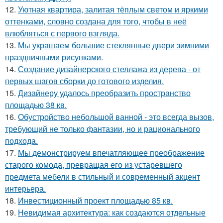
12.
Уютная квартира, залитая тёплым светом и яркими
оттенками, словно создана для того, чтобы в неё
влюбляться с первого взгляда.
13.
Мы украшаем большие стеклянные двери зимними
праздничными рисунками.
14.
Создание дизайнерского стеллажа из дерева - от
первых шагов сборки до готового изделия.
15.
Дизайнеру удалось преобразить пространство
площадью 38 кв.
16.
Обустройство небольшой ванной - это всегда вызов,
требующий не только фантазии, но и рационального
подхода.
17.
Мы демонстрируем впечатляющее преображение
старого комода, превращая его из устаревшего
предмета мебели в стильный и современный акцент
интерьера.
18.
Инвестиционный проект площадью 85 кв.
19.
Невидимая архитектура: как создаются отдельные