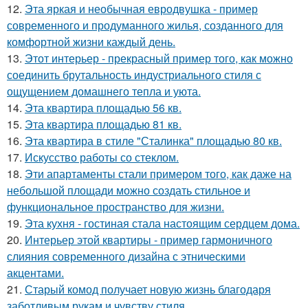
12.
Эта яркая и необычная евродвушка - пример
современного и продуманного жилья, созданного для
комфортной жизни каждый день.
13.
Этот интерьер - прекрасный пример того, как можно
соединить брутальность индустриального стиля с
ощущением домашнего тепла и уюта.
14.
Эта квартира площадью 56 кв.
15.
Эта квартира площадью 81 кв.
16.
Эта квартира в стиле "Сталинка" площадью 80 кв.
17.
Искусство работы со стеклом.
18.
Эти апартаменты стали примером того, как даже на
небольшой площади можно создать стильное и
функциональное пространство для жизни.
19.
Эта кухня - гостиная стала настоящим сердцем дома.
20.
Интерьер этой квартиры - пример гармоничного
слияния современного дизайна с этническими
акцентами.
21.
Старый комод получает новую жизнь благодаря
заботливым рукам и чувству стиля.