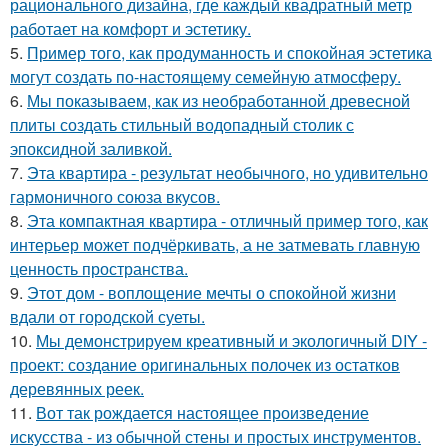
рационального дизайна, где каждый квадратный метр
работает на комфорт и эстетику.
5.
Пример того, как продуманность и спокойная эстетика
могут создать по-настоящему семейную атмосферу.
6.
Мы показываем, как из необработанной древесной
плиты создать стильный водопадный столик с
эпоксидной заливкой.
7.
Эта квартира - результат необычного, но удивительно
гармоничного союза вкусов.
8.
Эта компактная квартира - отличный пример того, как
интерьер может подчёркивать, а не затмевать главную
ценность пространства.
9.
Этот дом - воплощение мечты о спокойной жизни
вдали от городской суеты.
10.
Мы демонстрируем креативный и экологичный DIY -
проект: создание оригинальных полочек из остатков
деревянных реек.
11.
Вот так рождается настоящее произведение
искусства - из обычной стены и простых инструментов.