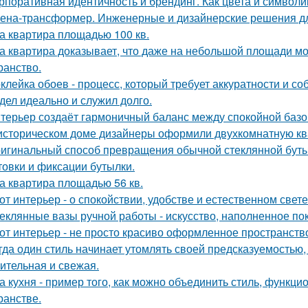
рпоративная идентичность и брендинг. Как цвета и символи
ена-трансформер. Инженерные и дизайнерские решения д
а квартира площадью 100 кв.
а квартира доказывает, что даже на небольшой площади м
ранство.
клейка обоев - процесс, который требует аккуратности и со
дел идеально и служил долго.
терьер создаёт гармоничный баланс между спокойной баз
историческом доме дизайнеры оформили двухкомнатную кв
игинальный способ превращения обычной стеклянной бутыл
товки и фиксации бутылки.
а квартира площадью 56 кв.
от интерьер - о спокойствии, удобстве и естественном свете
еклянные вазы ручной работы - искусство, наполненное по
от интерьер - не просто красиво оформленное пространств
гда один стиль начинает утомлять своей предсказуемостью, 
ительная и свежая.
а кухня - пример того, как можно объединить стиль, функц
ранстве.