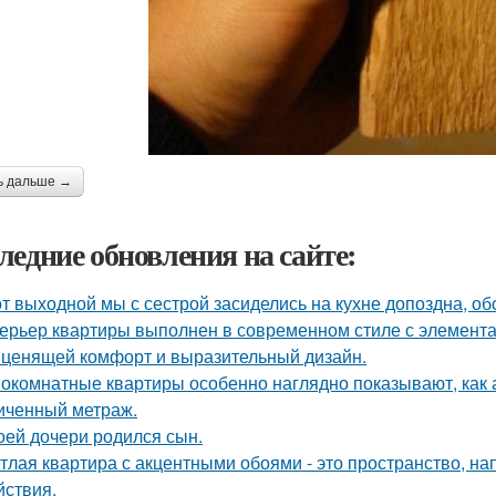
ь дальше →
ледние обновления на сайте:
от выходной мы с сестрой засиделись на кухне допоздна, об
ерьер квартиры выполнен в современном стиле с элемент
 ценящей комфорт и выразительный дизайн.
окомнатные квартиры особенно наглядно показывают, как 
иченный метраж.
оей дочери родился сын.
тлая квартира с акцентными обоями - это пространство, н
йствия.