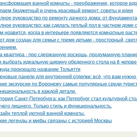
ансформация ванной комнаты - преображение, которое вдо
лаем бюджетный и очень красивый ремонт: советы и идеи
лное руководство по ремонту дачного дома: от фундамент
лное руководство: как сделать теплый пол в частном доме
м нравится, когда в интерьере появляются комнатные раст
от дом создан для семьи с тремя детьми - просторный, све
оением.
а квартира - про сдержанную роскошь, продуманную планиро
к выбрать идеальную ширину обеденного стола на 8 челове
куда произошло название Тольятти
еновые панели для внутренней отделки: всё, что вам нужно
кие экскурсии по Воронежу самые популярные среди турис
нкциональность в каждой детали.
тория Санкт-Петербурга: как Петербург стал культурной ст
чего лишнего. Только стиль и функциональность.
зайн теплой уютной ванной комнаты.
кие легенды и мифы связаны с историей Москвы