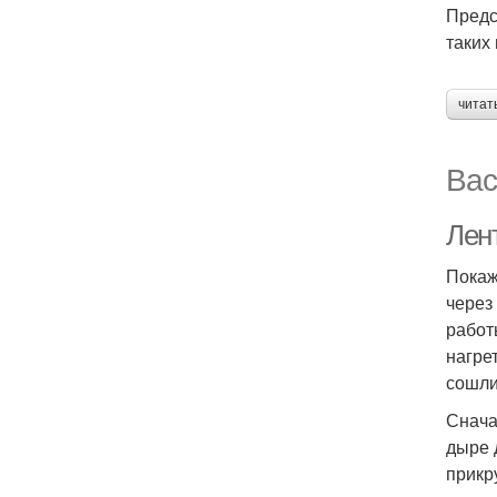
Предс
таких 
читат
Вас
Лен
Покаж
через
работ
нагре
сошли
Снача
дыре 
прикр