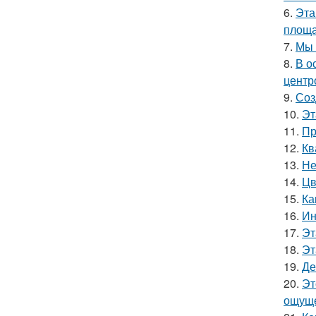
6.
Эта
площа
7.
Мы 
8.
В о
центр
9.
Соз
10.
Эт
11.
Пр
12.
Кв
13.
Не
14.
Цв
15.
Ка
16.
Ин
17.
Эт
18.
Эт
19.
Де
20.
Эт
ощуще