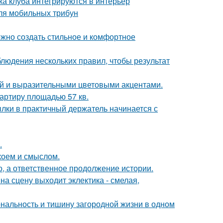
ка клуба интегрируются в интерьер
ля мобильных трибун
ожно создать стильное и комфортное
блюдения нескольких правил, чтобы результат
ой и выразительными цветовыми акцентами.
артиру площадью 57 кв.
ки в практичный держатель начинается с
.
коем и смыслом.
о, а ответственное продолжение истории.
на сцену выходит эклектика - смелая,
иональность и тишину загородной жизни в одном