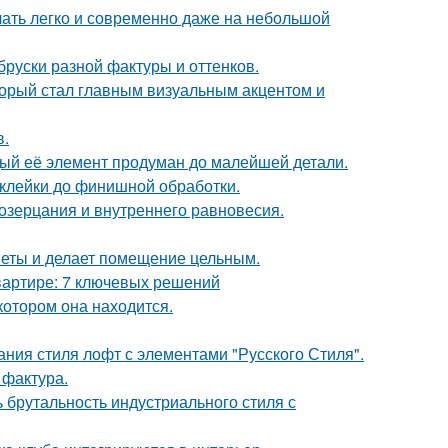
учать легко и современно даже на небольшой
руски разной фактуры и оттенков.
оторый стал главным визуальным акцентом и
в.
дый её элемент продуман до малейшей детали.
склейки до финишной обработки.
созерцания и внутреннего равновесия.
дметы и делает помещение цельным.
вартире: 7 ключевых решений
котором она находится.
ния стиля лофт с элементами "Русского Стиля".
 фактура.
ь брутальность индустриального стиля с