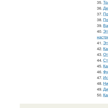
35.
Тр
36.
Де
37.
По
38.
По
39.
Ва
40.
Эт
настр
41.
Эт
42.
Ка
43.
От
44.
Ст
45.
Ка
46.
Фу
47.
Ис
48.
Ни
49.
Ди
50.
Ка