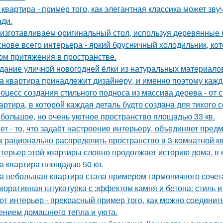
 квартира - пример того, как элегантная классика может зв
ди.
изготавливаем оригинальный стол, используя деревянные б
снове всего интерьера - яркий брусничный холодильник, к
ом притяжения в пространстве.
дание уличной новогодней ёлки из натуральных материало
а квартира принадлежит дизайнеру, и именно поэтому каж
оцесс создания стильного подноса из массива дерева - от 
артира, в которой каждая деталь будто создана для тихого 
большое, но очень уютное пространство площадью 33 кв.
ет - то, что задаёт настроение интерьеру, объединяет пре
к рационально распределить пространство в 3-комнатной к
терьер этой квартиры словно продолжает историю дома, в 
а квартира площадью 50 кв.
а небольшая квартира стала примером гармоничного сочета
коративная штукатурка с эффектом камня и бетона: стиль и
от интерьер - прекрасный пример того, как можно соединит
нием домашнего тепла и уюта.