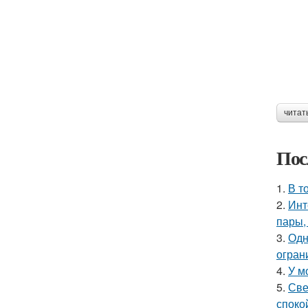
читат
Пос
1.
В т
2.
Инт
пары,
3.
Одн
огран
4.
У м
5.
Све
споко