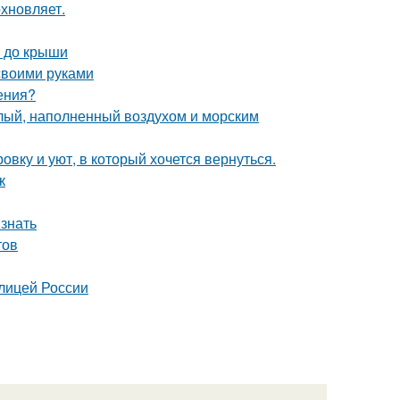
хновляет.
а до крыши
 своими руками
ения?
тлый, наполненный воздухом и морским
вку и уют, в который хочется вернуться.
к
 знать
тов
олицей России