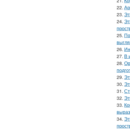
21.
Ко
22.
Ар
23.
Эт
24.
Эт
прост
25.
По
выгля
26.
Ин
27.
В 
28.
Ор
подго
29.
Эт
30.
Эт
31.
Ст
32.
Эт
33.
Ко
выраз
34.
Эт
прост