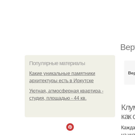
Вер
Популярные материалы
Ве
Какие уникальные памятники
архитектуры есть в Иркутске
Уютная, атмосферная квартира -
студия, площадью - 44 кв.
Клу
как
Кажда
на уч