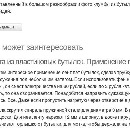
тавленный в большом разнообразии фото клумбы из бутыл
идей.
ь дальше →
 может заинтересовать
та из пластиковых бутылок. Применение п
ем интересное применение лент пэт бутылок, сделав трубк
 сужения под небольшим натягом. Если использовать фен н
ы, он съест электричества на 60 рублей, если по 3 рубля кв
ть, то она сворачивается. Понадобится направить сужающую
сь. Все. Даже если пропустить нагретую через отверстие в д
ла скрутил спираль пружинной стали для диаметра 3 мм. В н
доски. Для нее ленту нарезал 12 мм в ширину, в доске пару 
учивал горлышко от бутылки, для мотка, чтобы держала натя