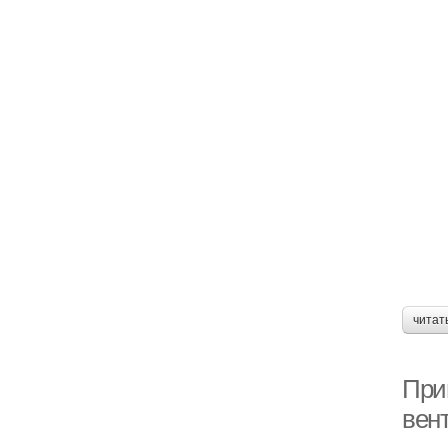
читат
При
вен