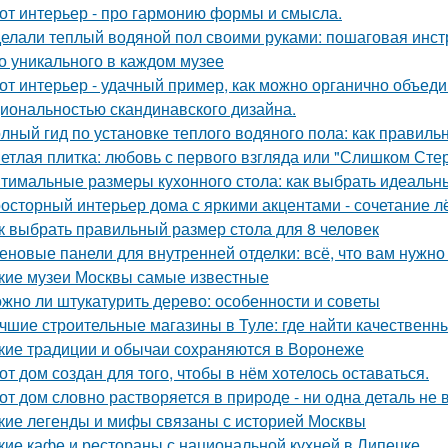
от интерьер - про гармонию формы и смысла.
елали теплый водяной пол своими руками: пошаговая инст
о уникального в каждом музее
от интерьер - удачный пример, как можно органично объед
иональностью скандинавского дизайна.
лный гид по установке теплого водяного пола: как правиль
етлая плитка: любовь с первого взгляда или "Слишком Сте
тимальные размеры кухонного стола: как выбрать идеальн
осторный интерьер дома с яркими акцентами - сочетание лё
к выбрать правильный размер стола для 8 человек
еновые панели для внутренней отделки: всё, что вам нужно
кие музеи Москвы самые известные
жно ли штукатурить дерево: особенности и советы
чшие строительные магазины в Туле: где найти качествен
кие традиции и обычаи сохраняются в Воронеже
от дом создан для того, чтобы в нём хотелось оставаться.
от дом словно растворяется в природе - ни одна деталь не
кие легенды и мифы связаны с историей Москвы
кие кафе и рестораны с национальной кухней в Липецке