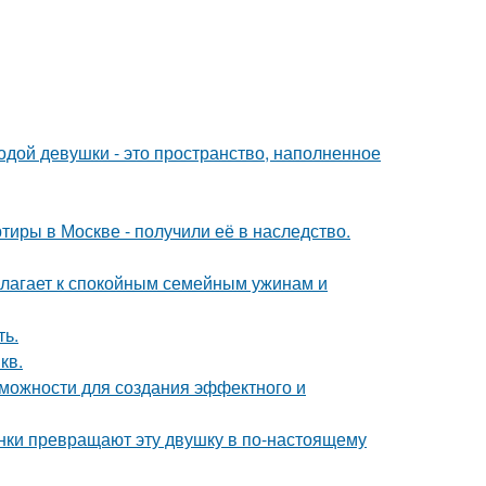
дой девушки - это пространство, наполненное
тиры в Москве - получили её в наследство.
олагает к спокойным семейным ужинам и
ть.
кв.
можности для создания эффектного и
ки превращают эту двушку в по-настоящему