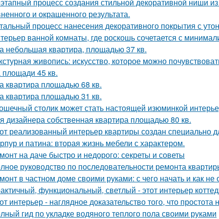
этапный процесс создания стильной декоративной ниши из 
ненного и окрашенного результата.
тальный процесс нанесения декоративного покрытия с ут
терьер ванной комнаты, где роскошь сочетается с минима
а небольшая квартира, площадью 37 кв.
кстурная живопись: искусство, которое можно почувствоват
 площади 45 кв.
а квартира площадью 68 кв.
а квартира площадью 31 кв.
ошечный столик может стать настоящей изюминкой интерьер
я дизайнера собственная квартира площадью 80 кв.
от реализованный интерьер квартиры создан специально д
рпур и патина: вторая жизнь мебели с характером.
монт на даче быстро и недорого: секреты и советы
лное руководство по последовательности ремонта квартиры
монт в частном доме своими руками: с чего начать и как не
актичный, функциональный, светлый - этот интерьер котте
от интерьер - наглядное доказательство того, что простота 
лный гид по укладке водяного теплого пола своими руками