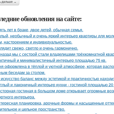
ь дальше →
ледние обновления на сайте:
ять лет в браке, двое детей, обычная семья.
лый, необычный и очень яркий интерьер квартиры для моло
м, настроением и индивидуальностью.
лядит свежо, светло и очень гармонично.
 назад мы с сестрой стали владелицами трёхкомнатной квар
ктичный и минималистичный интерьер площадью 75 кв.
ня оформлена в тёплой и уютной атмосфере, которая расп
ным беседам за столом.
 искусство баланс между эстетикой и практичностью находи
тлый и лаконичный интерьер кухни - гостиной площадью 20 
сторная гостиная в большом доме открывает огромные воз
ртного интерьера.
тересная планировка, арочные формы и насыщенные оттен
ительное и цельное пространство.