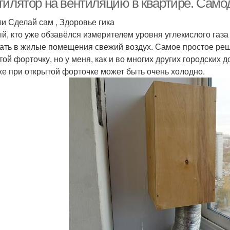
тилятор на вентиляцию в квартире. Сам
ли Сделай сам , Здоровье гика
й, кто уже обзавёлся измерителем уровня углекислого газа
ать в жилые помещения свежий воздух. Самое простое ре
той форточку, но у меня, как и во многих других городских д
же при открытой форточке может быть очень холодно.