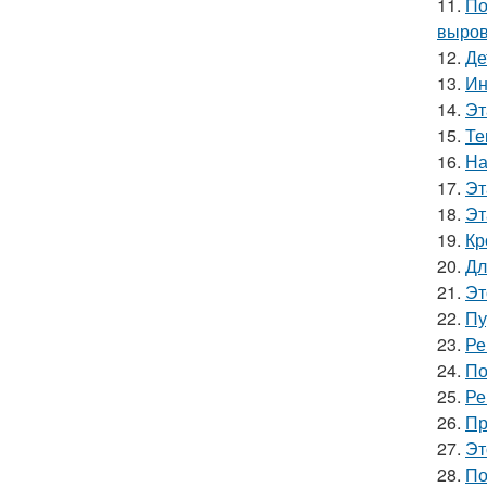
11.
По
выров
12.
Де
13.
Ин
14.
Эт
15.
Те
16.
На
17.
Эт
18.
Эт
19.
Кр
20.
Дл
21.
Эт
22.
Пу
23.
Ре
24.
По
25.
Ре
26.
Пр
27.
Эт
28.
По