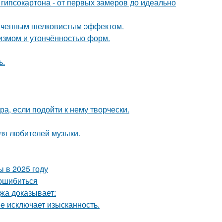
гипсокартона - от первых замеров до идеально
онченным шелковистым эффектом.
лизмом и утончённостью форм.
ь.
а, если подойти к нему творчески.
ля любителей музыки.
 в 2025 году
 ошибиться
джа доказывает:
не исключает изысканность.