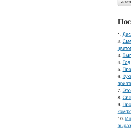
читат
Пос
1.
Дес
2.
Сме
цвето
3.
Выг
4.
Год
5.
Пра
6.
Кух
прият
7.
Это
8.
Све
9.
Про
комфо
10.
Ин
выраз