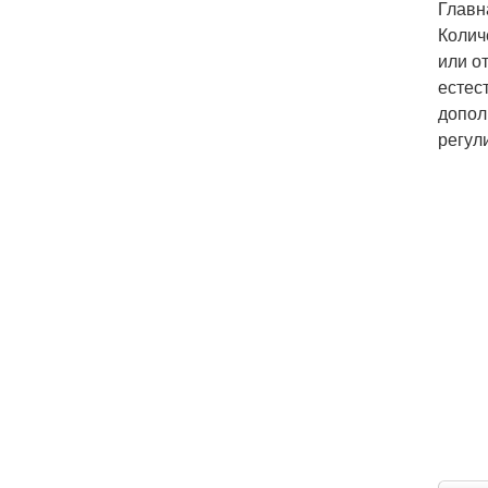
Главн
Колич
или о
естес
допол
регул