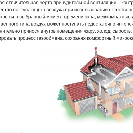
ая отличительная черта принудительной вентиляции – кон
ество поступающего воздуха при использовании естественн
ткрыты в выбранный момент времени окна, межкомнатные 
твенного типа воздух может поступать недостаточно интенс
нительно принося внутрь помещения жару, холод, сырость.
ировать процесс газообмена, сохраняя комфортный микро