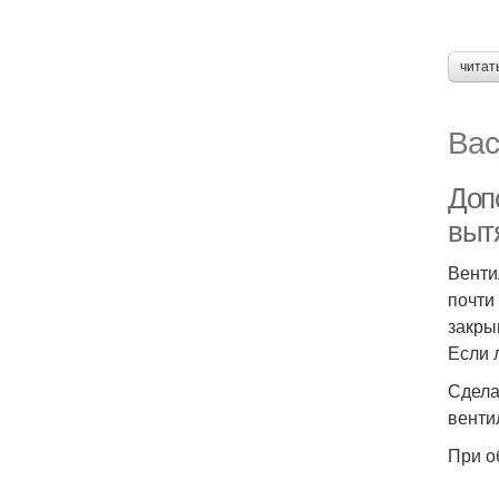
читат
Вас
Доп
выт
Венти
почти
закры
Если 
Сдела
венти
При о