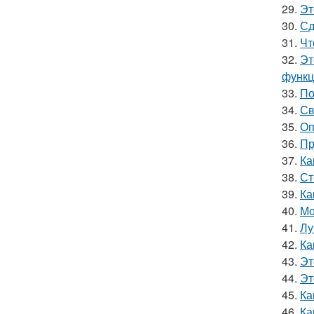
29.
Эт
30.
Сд
31.
Чт
32.
Эт
функц
33.
По
34.
Св
35.
Оп
36.
Пр
37.
Ка
38.
Ст
39.
Ка
40.
Мо
41.
Лу
42.
Ка
43.
Эт
44.
Эт
45.
Ка
46.
Ка