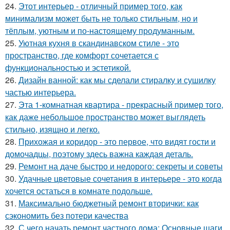
24.
Этот интерьер - отличный пример того, как
минимализм может быть не только стильным, но и
тёплым, уютным и по-настоящему продуманным.
25.
Уютная кухня в скандинавском стиле - это
пространство, где комфорт сочетается с
функциональностью и эстетикой.
26.
Дизайн ванной: как мы сделали стиралку и сушилку
частью интерьера.
27.
Эта 1-комнатная квартира - прекрасный пример того,
как даже небольшое пространство может выглядеть
стильно, изящно и легко.
28.
Прихожая и коридор - это первое, что видят гости и
домочадцы, поэтому здесь важна каждая деталь.
29.
Ремонт на даче быстро и недорого: секреты и советы
30.
Удачные цветовые сочетания в интерьере - это когда
хочется остаться в комнате подольше.
31.
Максимально бюджетный ремонт вторички: как
сэкономить без потери качества
32.
С чего начать ремонт частного дома: Основные шаги