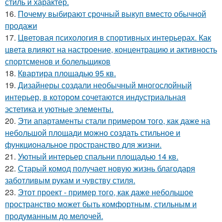
стиль и характер.
16.
Почему выбирают срочный выкуп вместо обычной
продажи
17.
Цветовая психология в спортивных интерьерах. Как
цвета влияют на настроение, концентрацию и активность
спортсменов и болельщиков
18.
Квартира площадью 95 кв.
19.
Дизайнеры создали необычный многослойный
интерьер, в котором сочетаются индустриальная
эстетика и уютные элементы.
20.
Эти апартаменты стали примером того, как даже на
небольшой площади можно создать стильное и
функциональное пространство для жизни.
21.
Уютный интерьер спальни площадью 14 кв.
22.
Старый комод получает новую жизнь благодаря
заботливым рукам и чувству стиля.
23.
Этот проект - пример того, как даже небольшое
пространство может быть комфортным, стильным и
продуманным до мелочей.