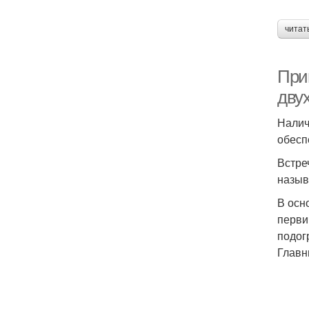
читат
При
двух
Налич
обесп
Встре
назыв
В осн
перви
подог
Главн