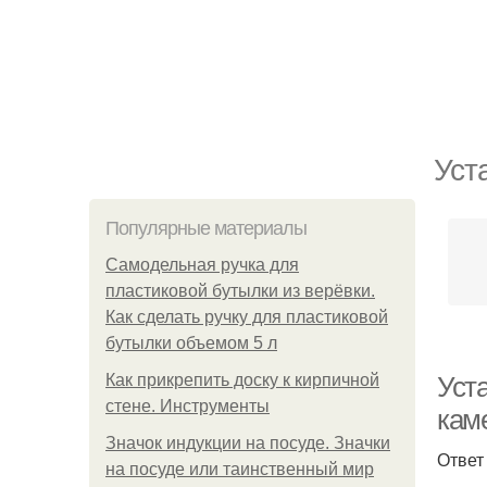
Уст
Популярные материалы
Самодельная ручка для
пластиковой бутылки из верёвки.
Как сделать ручку для пластиковой
бутылки объемом 5 л
Как прикрепить доску к кирпичной
Уст
стене. Инструменты
кам
Значок индукции на посуде. Значки
Ответ
на посуде или таинственный мир