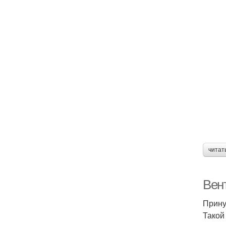
читат
Вен
Прину
Такой