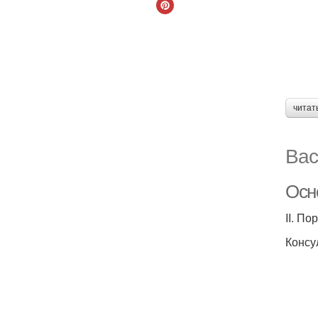
читат
Вас
Осн
II. П
Консу