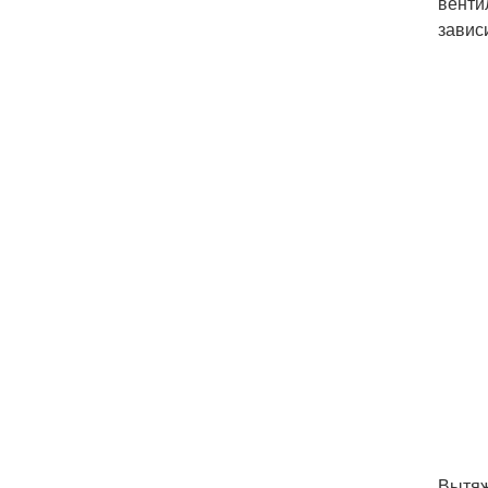
венти
завис
Вытяж