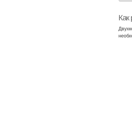
Как
Двухк
необх