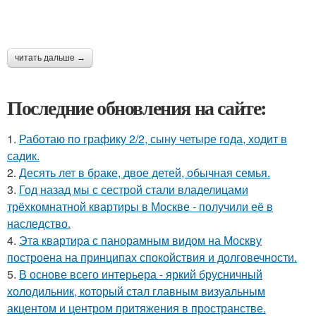
читать дальше →
Последние обновления на сайте:
1.
Работаю по графику 2/2, сыну четыре года, ходит в
садик.
2.
Десять лет в браке, двое детей, обычная семья.
3.
Год назад мы с сестрой стали владелицами
трёхкомнатной квартиры в Москве - получили её в
наследство.
4.
Эта квартира с панорамным видом на Москву
построена на принципах спокойствия и долговечности.
5.
В основе всего интерьера - яркий брусничный
холодильник, который стал главным визуальным
акцентом и центром притяжения в пространстве.