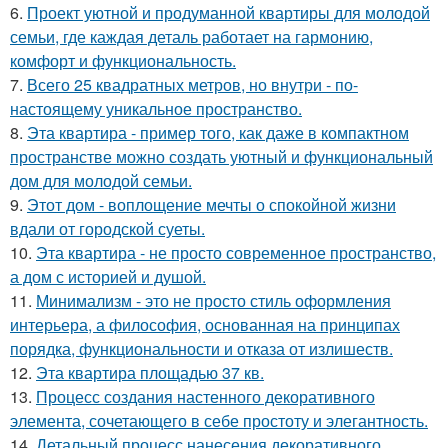
6.
Проект уютной и продуманной квартиры для молодой
семьи, где каждая деталь работает на гармонию,
комфорт и функциональность.
7.
Всего 25 квадратных метров, но внутри - по-
настоящему уникальное пространство.
8.
Эта квартира - пример того, как даже в компактном
пространстве можно создать уютный и функциональный
дом для молодой семьи.
9.
Этот дом - воплощение мечты о спокойной жизни
вдали от городской суеты.
10.
Эта квартира - не просто современное пространство,
а дом с историей и душой.
11.
Минимализм - это не просто стиль оформления
интерьера, а философия, основанная на принципах
порядка, функциональности и отказа от излишеств.
12.
Эта квартира площадью 37 кв.
13.
Процесс создания настенного декоративного
элемента, сочетающего в себе простоту и элегантность.
14.
Детальный процесс нанесения декоративного