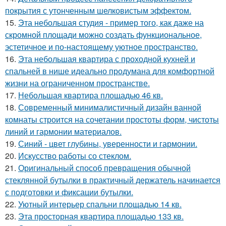
покрытия с утонченным шелковистым эффектом.
15.
Эта небольшая студия - пример того, как даже на
скромной площади можно создать функциональное,
эстетичное и по-настоящему уютное пространство.
16.
Эта небольшая квартира с проходной кухней и
спальней в нише идеально продумана для комфортной
жизни на ограниченном пространстве.
17.
Небольшая квартира площадью 46 кв.
18.
Современный минималистичный дизайн ванной
комнаты строится на сочетании простоты форм, чистоты
линий и гармонии материалов.
19.
Синий - цвет глубины, уверенности и гармонии.
20.
Искусство работы со стеклом.
21.
Оригинальный способ превращения обычной
стеклянной бутылки в практичный держатель начинается
с подготовки и фиксации бутылки.
22.
Уютный интерьер спальни площадью 14 кв.
23.
Эта просторная квартира площадью 133 кв.