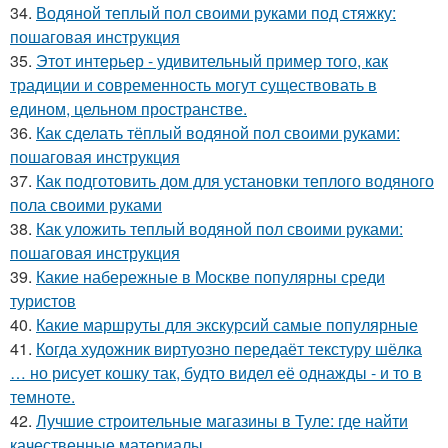
34.
Водяной теплый пол своими руками под стяжку:
пошаговая инструкция
35.
Этот интерьер - удивительный пример того, как
традиции и современность могут существовать в
едином, цельном пространстве.
36.
Как сделать тёплый водяной пол своими руками:
пошаговая инструкция
37.
Как подготовить дом для установки теплого водяного
пола своими руками
38.
Как уложить теплый водяной пол своими руками:
пошаговая инструкция
39.
Какие набережные в Москве популярны среди
туристов
40.
Какие маршруты для экскурсий самые популярные
41.
Когда художник виртуозно передаёт текстуру шёлка
… но рисует кошку так, будто видел её однажды - и то в
темноте.
42.
Лучшие строительные магазины в Туле: где найти
качественные материалы