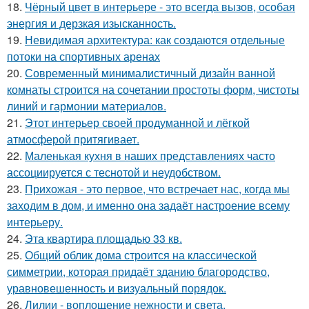
18.
Чёрный цвет в интерьере - это всегда вызов, особая
энергия и дерзкая изысканность.
19.
Невидимая архитектура: как создаются отдельные
потоки на спортивных аренах
20.
Современный минималистичный дизайн ванной
комнаты строится на сочетании простоты форм, чистоты
линий и гармонии материалов.
21.
Этот интерьер своей продуманной и лёгкой
атмосферой притягивает.
22.
Маленькая кухня в наших представлениях часто
ассоциируется с теснотой и неудобством.
23.
Прихожая - это первое, что встречает нас, когда мы
заходим в дом, и именно она задаёт настроение всему
интерьеру.
24.
Эта квартира площадью 33 кв.
25.
Общий облик дома строится на классической
симметрии, которая придаёт зданию благородство,
уравновешенность и визуальный порядок.
26.
Лилии - воплощение нежности и света.