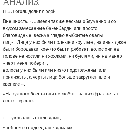
АНАЛИЗ.
Н.В. Гоголь делит людей
Внешность. «…имели так же весьма обдуманно и со
вкусом зачесанные бакенбарды или просто
благовидные, весьма гладко выбритые овалы
лиц».«Лица у них были полные и круглые , на иных даже
были бородавки, кое-кто был и рябоват, волос они на
голове не носили ни хохлами, ни буклями, ни на манер
«черт меня побери»,
волосы у них были или низко подстрижены, или
прилизаны, а черты лица больше закругленные и
крепкие ».
«Наружного блеска они не любят ; на них фрак не так
ловко скроен».
«… увивались около дам»;
«небрежно подседали к дамам»;