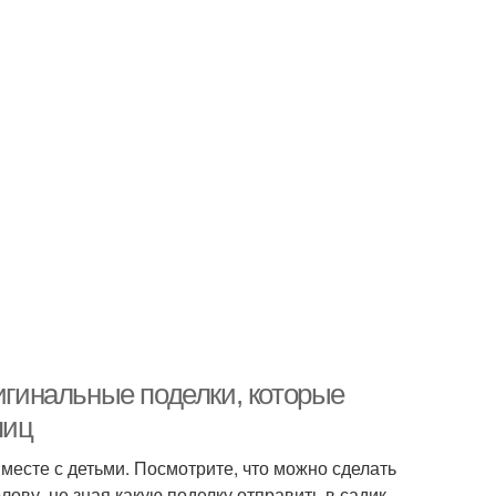
ригинальные поделки, которые
яиц
месте с детьми. Посмотрите, что можно сделать
олову, не зная какую поделку отправить в садик