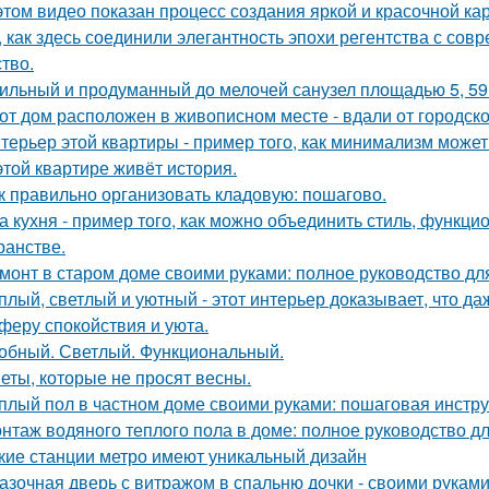
этом видео показан процесс создания яркой и красочной кар
, как здесь соединили элегантность эпохи регентства с со
ство.
ильный и продуманный до мелочей санузел площадью 5, 59 
от дом расположен в живописном месте - вдали от городско
терьер этой квартиры - пример того, как минимализм може
этой квартире живёт история.
к правильно организовать кладовую: пошагово.
а кухня - пример того, как можно объединить стиль, функц
ранстве.
монт в старом доме своими руками: полное руководство д
плый, светлый и уютный - этот интерьер доказывает, что д
феру спокойствия и уюта.
обный. Светлый. Функциональный.
еты, которые не просят весны.
плый пол в частном доме своими руками: пошаговая инстр
нтаж водяного теплого пола в доме: полное руководство 
кие станции метро имеют уникальный дизайн
азочная дверь с витражом в спальню дочки - своими руками