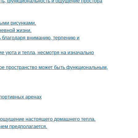
сть, функциональность и ощущение простора
ыми рисунками.
невной жизни.
ь благодаря вниманию, терпению и
е уюта и тепла, несмотря на изначально
ькое пространство может быть функциональным,
спортивных аренах
ать ощущение настоящего домашнего тепла.
чем предполагается.