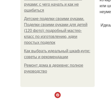
руками: с чего начать и как не
или ш
ошибиться
неуме
Детские поделки своими руками.
Идеал
Поделки своими руками для детей
(120 фото): подробный мастер-
класс по изготовлению, идеи
простых поделок
Как выбрать идеальный шкаф-купе:
советы и рекомендации
Ремонт дома в деревне: полное
руководство