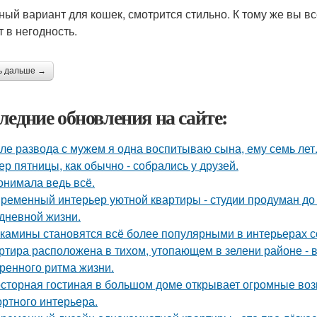
ный вариант для кошек, смотрится стильно. К тому же вы в
т в негодность.
ь дальше →
ледние обновления на сайте:
ле развода с мужем я одна воспитываю сына, ему семь лет
ер пятницы, как обычно - собрались у друзей.
онимала ведь всё.
ременный интерьер уютной квартиры - студии продуман до
дневной жизни.
камины становятся всё более популярными в интерьерах с
ртира расположена в тихом, утопающем в зелени районе - 
ренного ритма жизни.
сторная гостиная в большом доме открывает огромные воз
ртного интерьера.