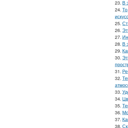
23.
В 
24.
То
искус
25.
Ст
26.
Эт
27.
Ин
28.
В 
29.
Ка
30.
Эт
прост
31.
Ре
32.
Те
атмос
33.
Уд
34.
Цв
35.
Те
36.
Мо
37.
Ка
38.
Ск