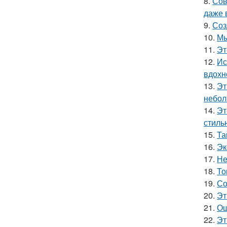
8.
Сов
даже 
9.
Соз
10.
Мы
11.
Эт
12.
Ис
вдохн
13.
Эт
небол
14.
Эт
стиль
15.
Та
16.
Эк
17.
Не
18.
То
19.
Со
20.
Эт
21.
Ош
22.
Эт