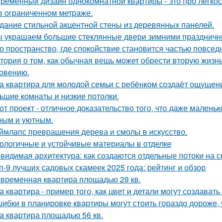
ременный дизайн однокомнатной квартиры - это про лёгко
в ограниченном метраже.
дание стильной акцентной стены из деревянных панелей.
 украшаем большие стеклянные двери зимними праздничн
о пространство, где спокойствие становится частью повсед
тория о том, как обычная вещь может обрести вторую жизн
овению.
а квартира для молодой семьи с ребёнком создаёт ощущени
ьшие комнаты и низкие потолки.
от проект - отличное доказательство того, что даже мален
ным и уютным.
ймлапс превращения дерева и смолы в искусство.
ологичные и устойчивые материалы в отделке
видимая архитектура: как создаются отдельные потоки на 
п-9 лучших садовых скамеек 2025 года: рейтинг и обзор
временная квартира площадью 29 кв.
а квартира - пример того, как цвет и детали могут создав
ибки в планировке квартиры могут стоить гораздо дороже, 
а квартира площадью 56 кв.