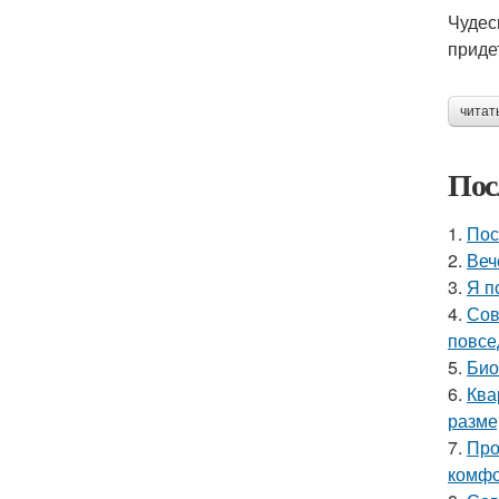
Чудес
приде
читат
Пос
1.
Пос
2.
Веч
3.
Я п
4.
Сов
повсе
5.
Био
6.
Ква
разме
7.
Про
комфо