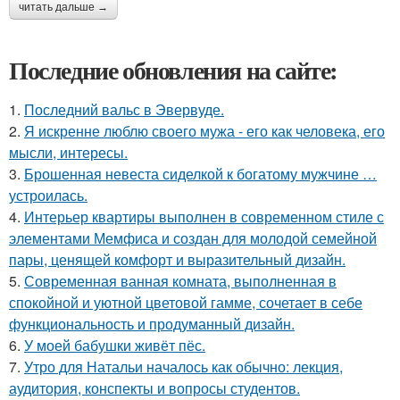
читать дальше →
Последние обновления на сайте:
1.
Последний вальс в Эвервуде.
2.
Я искренне люблю своего мужа - его как человека, его
мысли, интересы.
3.
Брошенная невеста сиделкой к богатому мужчине …
устроилась.
4.
Интерьер квартиры выполнен в современном стиле с
элементами Мемфиса и создан для молодой семейной
пары, ценящей комфорт и выразительный дизайн.
5.
Современная ванная комната, выполненная в
спокойной и уютной цветовой гамме, сочетает в себе
функциональность и продуманный дизайн.
6.
У моей бабушки живёт пёс.
7.
Утро для Натальи началось как обычно: лекция,
аудитория, конспекты и вопросы студентов.