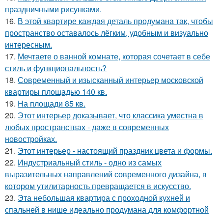
праздничными рисунками.
16.
В этой квартире каждая деталь продумана так, чтобы
пространство оставалось лёгким, удобным и визуально
интересным.
17.
Мечтаете о ванной комнате, которая сочетает в себе
стиль и функциональность?
18.
Современный и изысканный интерьер московской
квартиры площадью 140 кв.
19.
На площади 85 кв.
20.
Этот интерьер доказывает, что классика уместна в
любых пространствах - даже в современных
новостройках.
21.
Этот интерьер - настоящий праздник цвета и формы.
22.
Индустриальный стиль - одно из самых
выразительных направлений современного дизайна, в
котором утилитарность превращается в искусство.
23.
Эта небольшая квартира с проходной кухней и
спальней в нише идеально продумана для комфортной