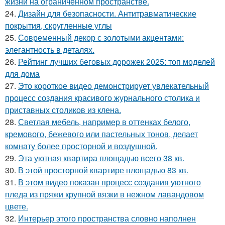
жизни на ограниченном пространстве.
24.
Дизайн для безопасности. Антитравматические
покрытия, скругленные углы
25.
Современный декор с золотыми акцентами:
элегантность в деталях.
26.
Рейтинг лучших беговых дорожек 2025: топ моделей
для дома
27.
Это короткое видео демонстрирует увлекательный
процесс создания красивого журнального столика и
приставных столиков из клена.
28.
Светлая мебель, например в оттенках белого,
кремового, бежевого или пастельных тонов, делает
комнату более просторной и воздушной.
29.
Эта уютная квартира площадью всего 38 кв.
30.
В этой просторной квартире площадью 83 кв.
31.
В этом видео показан процесс создания уютного
пледа из пряжи крупной вязки в нежном лавандовом
цвете.
32.
Интерьер этого пространства словно наполнен