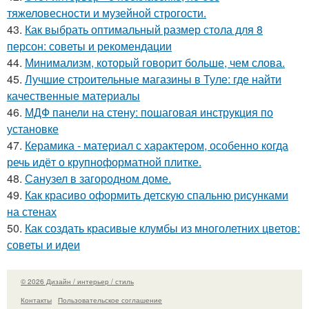
тяжеловесности и музейной строгости.
43.
Как выбрать оптимальный размер стола для 8
персон: советы и рекомендации
44.
Минимализм, который говорит больше, чем слова.
45.
Лучшие строительные магазины в Туле: где найти
качественные материалы
46.
МДФ панели на стену: пошаговая инструкция по
установке
47.
Керамика - материал с характером, особенно когда
речь идёт о крупноформатной плитке.
48.
Санузел в загородном доме.
49.
Как красиво оформить детскую спальню рисунками
на стенах
50.
Как создать красивые клумбы из многолетних цветов:
советы и идеи
© 2026 Дизайн / интерьер / стиль
Контакты
Пользовательское соглашение