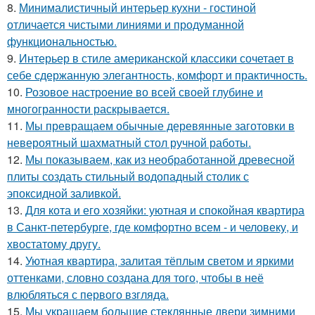
8.
Минималистичный интерьер кухни - гостиной
отличается чистыми линиями и продуманной
функциональностью.
9.
Интерьер в стиле американской классики сочетает в
себе сдержанную элегантность, комфорт и практичность.
10.
Розовое настроение во всей своей глубине и
многогранности раскрывается.
11.
Мы превращаем обычные деревянные заготовки в
невероятный шахматный стол ручной работы.
12.
Мы показываем, как из необработанной древесной
плиты создать стильный водопадный столик с
эпоксидной заливкой.
13.
Для кота и его хозяйки: уютная и спокойная квартира
в Санкт-петербурге, где комфортно всем - и человеку, и
хвостатому другу.
14.
Уютная квартира, залитая тёплым светом и яркими
оттенками, словно создана для того, чтобы в неё
влюбляться с первого взгляда.
15.
Мы украшаем большие стеклянные двери зимними