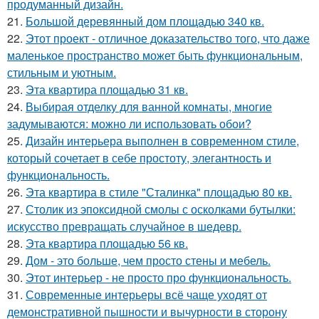
продуманный дизайн.
21.
Большой деревянный дом площадью 340 кв.
22.
Этот проект - отличное доказательство того, что даже
маленькое пространство может быть функциональным,
стильным и уютным.
23.
Эта квартира площадью 31 кв.
24.
Выбирая отделку для ванной комнаты, многие
задумываются: можно ли использовать обои?
25.
Дизайн интерьера выполнен в современном стиле,
который сочетает в себе простоту, элегантность и
функциональность.
26.
Эта квартира в стиле "Сталинка" площадью 80 кв.
27.
Столик из эпоксидной смолы с осколками бутылки:
искусство превращать случайное в шедевр.
28.
Эта квартира площадью 56 кв.
29.
Дом - это больше, чем просто стены и мебель.
30.
Этот интерьер - не просто про функциональность.
31.
Современные интерьеры всё чаще уходят от
демонстративной пышности и вычурности в сторону