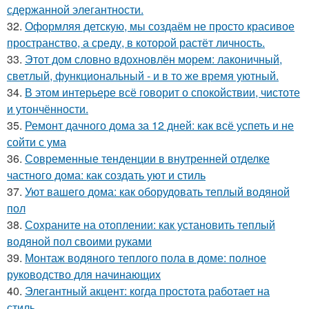
сдержанной элегантности.
32.
Оформляя детскую, мы создаём не просто красивое
пространство, а среду, в которой растёт личность.
33.
Этот дом словно вдохновлён морем: лаконичный,
светлый, функциональный - и в то же время уютный.
34.
В этом интерьере всё говорит о спокойствии, чистоте
и утончённости.
35.
Ремонт дачного дома за 12 дней: как всё успеть и не
сойти с ума
36.
Современные тенденции в внутренней отделке
частного дома: как создать уют и стиль
37.
Уют вашего дома: как оборудовать теплый водяной
пол
38.
Сохраните на отоплении: как установить теплый
водяной пол своими руками
39.
Монтаж водяного теплого пола в доме: полное
руководство для начинающих
40.
Элегантный акцент: когда простота работает на
стиль.