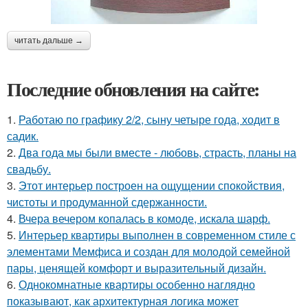
читать дальше →
Последние обновления на сайте:
1.
Работаю по графику 2/2, сыну четыре года, ходит в
садик.
2.
Два года мы были вместе - любовь, страсть, планы на
свадьбу.
3.
Этот интерьер построен на ощущении спокойствия,
чистоты и продуманной сдержанности.
4.
Вчера вечером копалась в комоде, искала шарф.
5.
Интерьер квартиры выполнен в современном стиле с
элементами Мемфиса и создан для молодой семейной
пары, ценящей комфорт и выразительный дизайн.
6.
Однокомнатные квартиры особенно наглядно
показывают, как архитектурная логика может