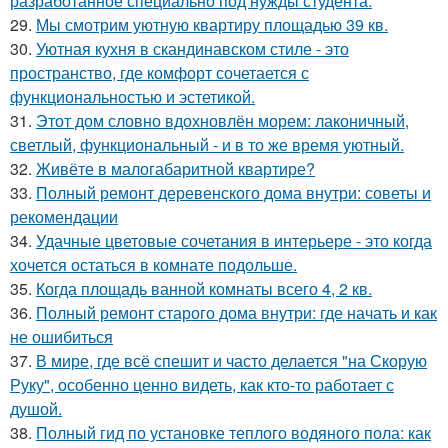
разработанное специально под нужды студента.
29.
Мы смотрим уютную квартиру площадью 39 кв.
30.
Уютная кухня в скандинавском стиле - это
пространство, где комфорт сочетается с
функциональностью и эстетикой.
31.
Этот дом словно вдохновлён морем: лаконичный,
светлый, функциональный - и в то же время уютный.
32.
Живёте в малогабаритной квартире?
33.
Полный ремонт деревенского дома внутри: советы и
рекомендации
34.
Удачные цветовые сочетания в интерьере - это когда
хочется остаться в комнате подольше.
35.
Когда площадь ванной комнаты всего 4, 2 кв.
36.
Полный ремонт старого дома внутри: где начать и как
не ошибиться
37.
В мире, где всё спешит и часто делается "на Скорую
Руку", особенно ценно видеть, как кто-то работает с
душой.
38.
Полный гид по установке теплого водяного пола: как