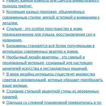
2.
Ремонт ванной комнаты или санузла внимательного
подхода требует.
3.
Коллекция разных прихожих, объединённых
современным стилем, мягкой эстетикой и вниманием к
деталям.
4.
Спальня - это особое пространство в доме,
предназначенное для отдыха, восстановления сил и
уединения.
5.
Биокамины становятся всё более популярными в
интерьерах современных квартир и домов.
6.
Необычный дизайн квартиры - это смелый и
продуманный интерьер, созданный для настоящих
ценителей искусства и нестандартных решений.
7.
В мире дизайна интерьера существует множество
советов и рекомендаций, которые обещают преобразить
ваше жилище.
8.
Создание стильной акцентной стены из деревянных
панелей.
9.
Однушка со сложной планировкой превратилась в по-