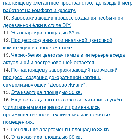
настоящему элегантное пространство, где каждый метр
работает на комфорт и красоту.
10.
Завораживающий процесс создания необычной
деревянной ёлки в стиле DIY.
11.
Эта квартира площадью 63 кв.
12.
Процесс создания оригинальной цветочной
композиции в японском стиле.
13.
Черно-белая цветовая гамма в интерьере всегда
актуальной и востребованной остаётся.
14.
По-настоящему завораживающий творческий
процесс - создание декоративной картины,
символизирующей "Дерево Жизни".
15.
Эта квартира площадью 50 кв.
16.
Ещё не так давно стеклоблоки считались сугубо
утилитарным материалом и применялись
преимущественно в технических или нежилых
помещениях.
17.
Небольшие апартаменты площадью 38 кв.
18.
Эта квартира площадью 68 кв.