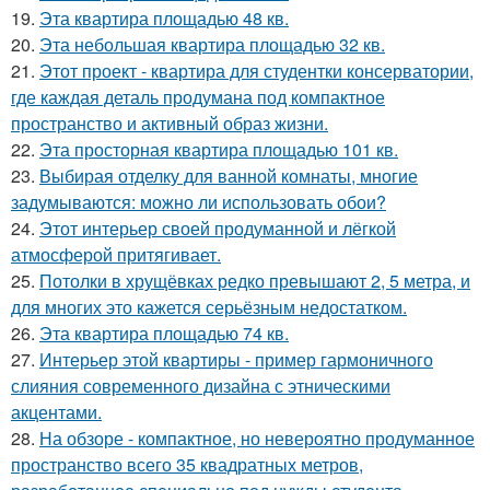
19.
Эта квартира площадью 48 кв.
20.
Эта небольшая квартира площадью 32 кв.
21.
Этот проект - квартира для студентки консерватории,
где каждая деталь продумана под компактное
пространство и активный образ жизни.
22.
Эта просторная квартира площадью 101 кв.
23.
Выбирая отделку для ванной комнаты, многие
задумываются: можно ли использовать обои?
24.
Этот интерьер своей продуманной и лёгкой
атмосферой притягивает.
25.
Потолки в хрущёвках редко превышают 2, 5 метра, и
для многих это кажется серьёзным недостатком.
26.
Эта квартира площадью 74 кв.
27.
Интерьер этой квартиры - пример гармоничного
слияния современного дизайна с этническими
акцентами.
28.
На обзоре - компактное, но невероятно продуманное
пространство всего 35 квадратных метров,