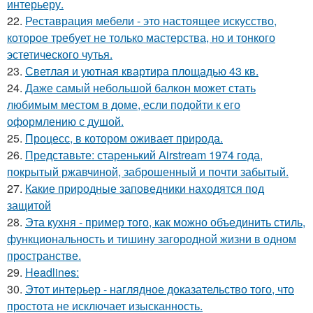
интерьеру.
22.
Реставрация мебели - это настоящее искусство,
которое требует не только мастерства, но и тонкого
эстетического чутья.
23.
Светлая и уютная квартира площадью 43 кв.
24.
Даже самый небольшой балкон может стать
любимым местом в доме, если подойти к его
оформлению с душой.
25.
Процесс, в котором оживает природа.
26.
Представьте: старенький Airstream 1974 года,
покрытый ржавчиной, заброшенный и почти забытый.
27.
Какие природные заповедники находятся под
защитой
28.
Эта кухня - пример того, как можно объединить стиль,
функциональность и тишину загородной жизни в одном
пространстве.
29.
Headlines:
30.
Этот интерьер - наглядное доказательство того, что
простота не исключает изысканность.