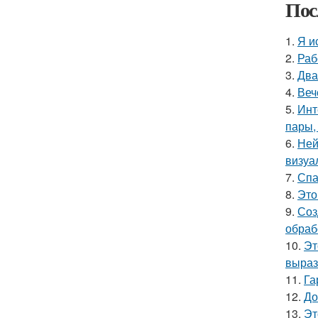
Пос
1.
Я и
2.
Раб
3.
Два
4.
Веч
5.
Инт
пары,
6.
Ней
визуа
7.
Спа
8.
Это
9.
Соз
обраб
10.
Эт
выраз
11.
Га
12.
До
13.
Эт