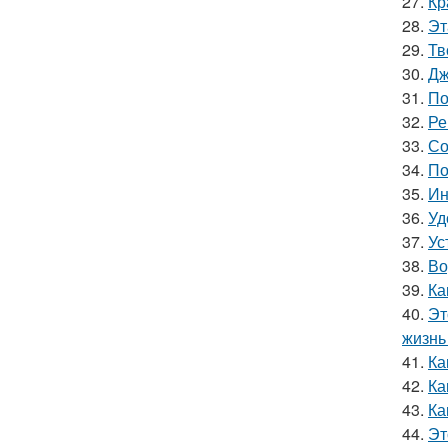
27.
Кр
28.
Эт
29.
Тв
30.
Дж
31.
По
32.
Ре
33.
Со
34.
По
35.
Ин
36.
Уд
37.
Ус
38.
Во
39.
Ка
40.
Эт
жизнь 
41.
Ка
42.
Ка
43.
Ка
44.
Эт