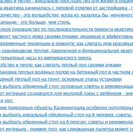
асиво и уютно - идеальное пространство для жизни и общен
а квартира начиналась с типовой отделки от застройщика -
орчество - это волшебство, когда из, казалось бы, ненужно
апанди - это больше, чем стиль.
лное руководство по последовательности ремонта квартиры
монт частного дома своими руками: дешевые и эффективн
временные тенденции в ремонте: как сделать дом красивы
-скандинавски тёплая, лаконичная и функциональная кварти
терьерные часы из американского ореха.
обство и тепло: как сделать теплый пол своими руками
тановка теплых водяных полов на бетонный пол в частном 
дяной тёплый пол на грунт: основные этапы установки
к выбрать обеденный стол: основные советы и рекомендац
от интерьер создавался для молодой пары с ребёнком - эн
и уют.
кие природные объекты Калининграда особенно популярны
к выбрать идеальный обеденный стол на 8 человек: советы
к выбрать обеденный стол на 8 персон: советы и рекоменд
от интерьер - пример того, как сдержанная палитра может 