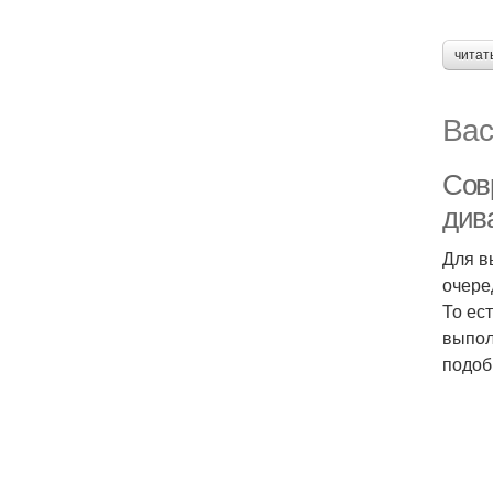
читат
Вас
Сов
див
Для в
очере
То ес
выпол
подоб