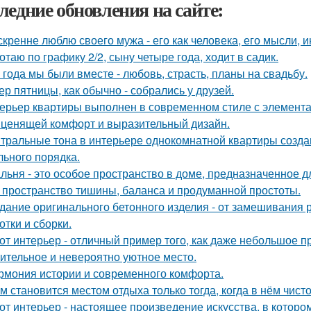
ледние обновления на сайте:
скренне люблю своего мужа - его как человека, его мысли, 
отаю по графику 2/2, сыну четыре года, ходит в садик.
 года мы были вместе - любовь, страсть, планы на свадьбу.
ер пятницы, как обычно - собрались у друзей.
ерьер квартиры выполнен в современном стиле с элемент
 ценящей комфорт и выразительный дизайн.
тральные тона в интерьере однокомнатной квартиры созда
льного порядка.
льня - это особое пространство в доме, предназначенное д
 пространство тишины, баланса и продуманной простоты.
дание оригинального бетонного изделия - от замешивания
отки и сборки.
от интерьер - отличный пример того, как даже небольшое 
ительное и невероятно уютное место.
рмония истории и современного комфорта.
м становится местом отдыха только тогда, когда в нём чисто
от интерьер - настоящее произведение искусства, в которо