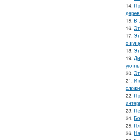
14.
Пр
дерев
15.
В 
16.
Эт
17.
Эт
ощуще
18.
Эт
19.
Ди
уютны
20.
Эт
21.
Ин
сложн
22.
Пр
интер
23.
Пе
24.
Бо
25.
Пл
26.
На