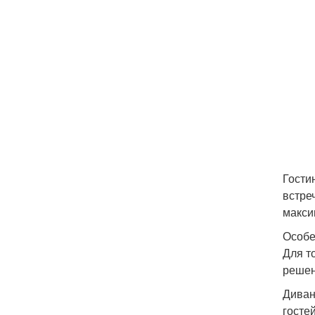
Гости
встре
макси
Особе
Для т
решен
Диван
госте