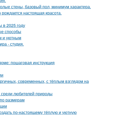
ия.
 голые стены, базовый пол, минимум характера.
го рождается настоящая красота.
 в 2025 году
ые способы
м и уютным
ра - студия.
доме: пошаговая инструкция
ии
ергичных, современных, с тёплым взглядом на
 среди любителей природы
 по размерам
ации
создать по-настоящему тёплую и уютную