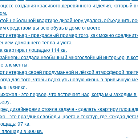
оцесс создания красивого деревянного изделия, который вк
ом.
этой небольшой квартире дизайнеру удалось объединить ро
им средством вы всю обувь в доме отмоете!
от интерьер - прекрасный пример того, как можно соединит
нием домашнего тепла и уюта.
а квартира площадью 114 кв.
зайнеры создали необычный многослойный интерьер, в кот
е элементы.
от интерьер своей продуманной и лёгкой атмосферой притя
огда для того, чтобы вдохнуть новую жизнь в привычную м
ые техники.
ихожая - это первое, что встречает нас, когда мы заходим 
ьеру.
ред дизайнерами стояла задача - сделать квартиру площадь
хо - это праздник свободы, цвета и текстур, где каждая де
ощадь: 97 кв.
 площади в 300 кв.