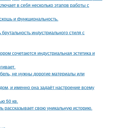
лючает в себя несколько этапов работы с
скошь и функциональность.
ь брутальность индустриального стиля с
ором сочетаются индустриальная эстетика и
гивает.
ебель, не нужны дорогие материалы или
в дом, и именно она задаёт настроение всему
ю 50 кв.
таль рассказывает свою уникальную историю.