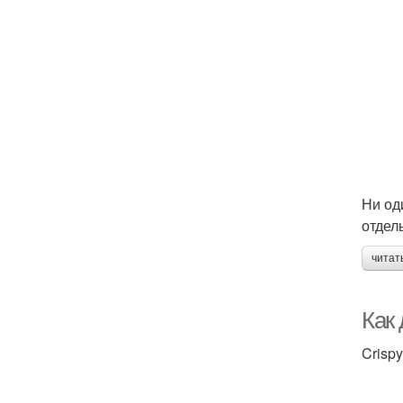
Ни од
отдел
читат
Как 
Crisp