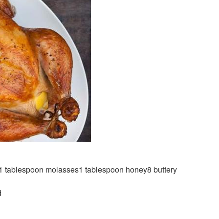
e1 tablespoon molasses1 tablespoon honey8 buttery
d