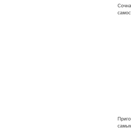
Сочна
самос
Приго
самым