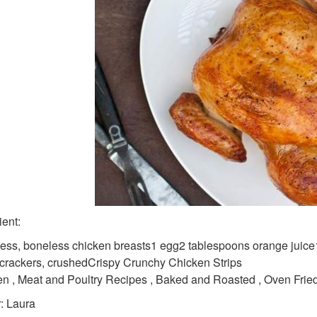
ient:
less, boneless chicken breasts1 egg2 tablespoons orange juic
crackers, crushedCrispy Crunchy Chicken Strips
n , Meat and Poultry Recipes , Baked and Roasted , Oven Frie
: Laura