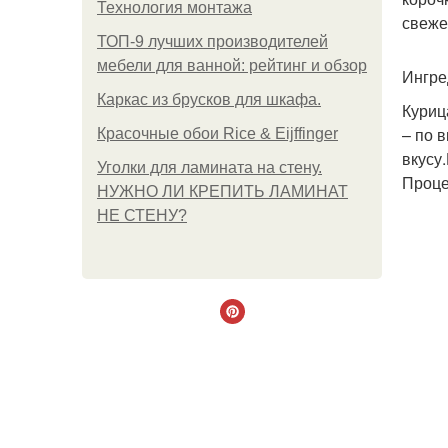
Технология монтажа
свеже
ТОП-9 лучших производителей
мебели для ванной: рейтинг и обзор
Ингре
Каркас из брусков для шкафа.
Куриц
– по 
Красочные обои Rice & Eijffinger
вкусу.
Уголки для ламината на стену.
Проце
НУЖНО ЛИ КРЕПИТЬ ЛАМИНАТ
НЕ СТЕНУ?