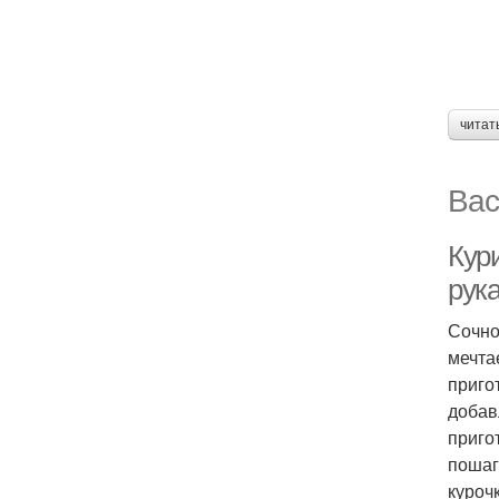
читат
Вас
Кури
рук
Сочно
мечта
приго
добав
приго
пошаг
курочк