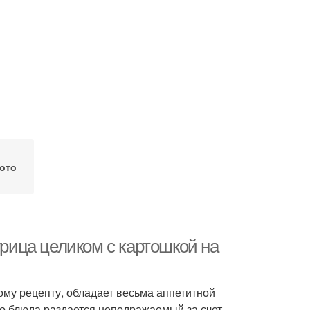
ото
урица целиком с картошкой на
тому рецепту, обладает весьма аппетитной
ого блюда раздается неподражаемый за счет