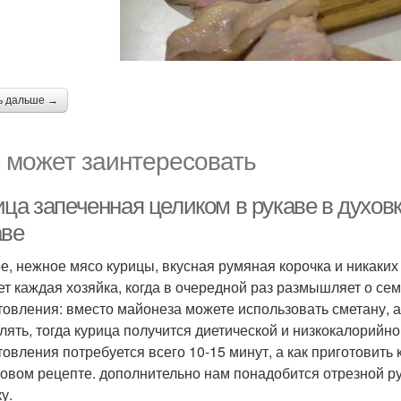
ь дальше →
 может заинтересовать
ца запеченная целиком в рукаве в духовк
аве
е, нежное мясо курицы, вкусная румяная корочка и никаких
ет каждая хозяйка, когда в очередной раз размышляет о се
товления: вместо майонеза можете использовать сметану, а
лять, тогда курица получится диетической и низкокалорийно
товления потребуется всего 10-15 минут, а как приготовить 
овом рецепте. дополнительно нам понадобится отрезной ру
у.