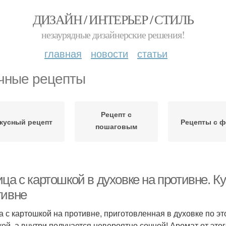
ДИЗАЙН / ИНТЕРЬЕР / СТИЛЬ
незаурядные дизайнерские решения!
главная
новости
статьи
чные рецепты
Рецепт с
кусный рецепт
Рецепты с ф
пошаговым
описанием
ца с картошкой в духовке на противне. К
тивне
а с картошкой на противне, приготовленная в духовке по э
кой, а внутри получается невероятно сочной! Аромат от эт