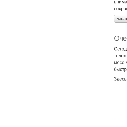
внима
сохра
читат
Очен
Сегод
тольк
мясо 
быстр
Здесь