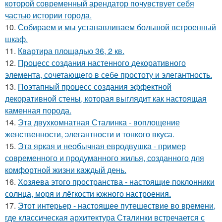
которой современный арендатор почувствует себя
частью истории города.
10.
Собираем и мы устанавливаем большой встроенный
шкаф.
11.
Квартира площадью 36, 2 кв.
12.
Процесс создания настенного декоративного
элемента, сочетающего в себе простоту и элегантность.
13.
Поэтапный процесс создания эффектной
декоративной стены, которая выглядит как настоящая
каменная порода.
14.
Эта двухкомнатная Сталинка - воплощение
женственности, элегантности и тонкого вкуса.
15.
Эта яркая и необычная евродвушка - пример
современного и продуманного жилья, созданного для
комфортной жизни каждый день.
16.
Хозяева этого пространства - настоящие поклонники
солнца, моря и лёгкости южного настроения.
17.
Этот интерьер - настоящее путешествие во времени,
где классическая архитектура Сталинки встречается с