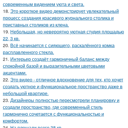
современным видением уюта и света.
18.
Это короткое видео демонстрирует увлекательный
процесс создания красивого журнального столика и
приставных столиков из клена.
19.
Небольшая, но невероятно уютная студия площадью
22, 3 кв.
20.
Всё начинается с сияющего, раскалённого комка
расплавленного стекла.
21.
Интерьер создаёт гармоничный баланс между
спокойной базой и выразительными цветовыми
акцентами.
22.
Это видео - отличное вдохновение для тех, кто хочет
создать уютное и функциональное пространство даже в
небольшой квартире.
23.
Дизайнеры полностью пересмотрели планировку и
создали пространство, где современный стиль
гармонично сочетается с функциональностью и
комфортом.
24.
На площади всего 38 кв.