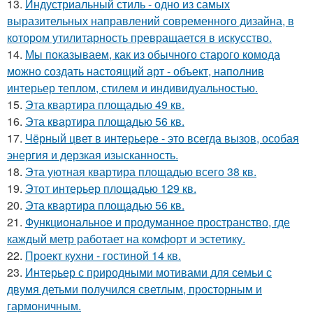
13.
Индустриальный стиль - одно из самых
выразительных направлений современного дизайна, в
котором утилитарность превращается в искусство.
14.
Мы показываем, как из обычного старого комода
можно создать настоящий арт - объект, наполнив
интерьер теплом, стилем и индивидуальностью.
15.
Эта квартира площадью 49 кв.
16.
Эта квартира площадью 56 кв.
17.
Чёрный цвет в интерьере - это всегда вызов, особая
энергия и дерзкая изысканность.
18.
Эта уютная квартира площадью всего 38 кв.
19.
Этот интерьер площадью 129 кв.
20.
Эта квартира площадью 56 кв.
21.
Функциональное и продуманное пространство, где
каждый метр работает на комфорт и эстетику.
22.
Проект кухни - гостиной 14 кв.
23.
Интерьер с природными мотивами для семьи с
двумя детьми получился светлым, просторным и
гармоничным.