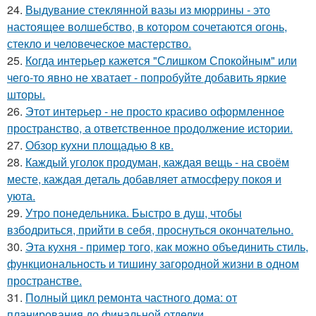
24.
Выдувание стеклянной вазы из мюррины - это
настоящее волшебство, в котором сочетаются огонь,
стекло и человеческое мастерство.
25.
Когда интерьер кажется "Слишком Спокойным" или
чего-то явно не хватает - попробуйте добавить яркие
шторы.
26.
Этот интерьер - не просто красиво оформленное
пространство, а ответственное продолжение истории.
27.
Обзор кухни площадью 8 кв.
28.
Каждый уголок продуман, каждая вещь - на своём
месте, каждая деталь добавляет атмосферу покоя и
уюта.
29.
Утро понедельника. Быстро в душ, чтобы
взбодриться, прийти в себя, проснуться окончательно.
30.
Эта кухня - пример того, как можно объединить стиль,
функциональность и тишину загородной жизни в одном
пространстве.
31.
Полный цикл ремонта частного дома: от
планирования до финальной отделки