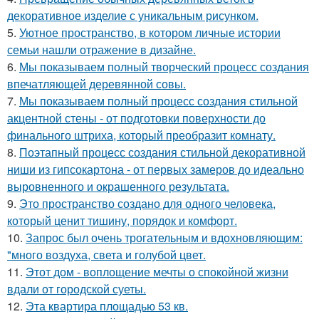
декоративное изделие с уникальным рисунком.
5.
Уютное пространство, в котором личные истории
семьи нашли отражение в дизайне.
6.
Мы показываем полный творческий процесс создания
впечатляющей деревянной совы.
7.
Мы показываем полный процесс создания стильной
акцентной стены - от подготовки поверхности до
финального штриха, который преобразит комнату.
8.
Поэтапный процесс создания стильной декоративной
ниши из гипсокартона - от первых замеров до идеально
выровненного и окрашенного результата.
9.
Это пространство создано для одного человека,
который ценит тишину, порядок и комфорт.
10.
Запрос был очень трогательным и вдохновляющим:
"много воздуха, света и голубой цвет.
11.
Этот дом - воплощение мечты о спокойной жизни
вдали от городской суеты.
12.
Эта квартира площадью 53 кв.