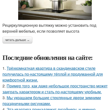
Рециркуляционную вытяжку можно установить под
верхней мебелью, если позволяет высота
читать дальше →
Последние обновления на сайте:
1.
Трёхкомнатная квартира в скандинавском стиле
получилась по-настоящему тёплой и продуманной для
комфортной жизни.
2.
Пример того, как даже небольшое пространство может
заиграть характером и стать по-настоящему удобным.
3.
Мы украшаем большие стеклянные двери зимними
праздничными рисунками.
4.
Эта квартира принадлежит дизайнеру, и именно