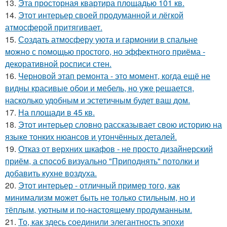
13.
Эта просторная квартира площадью 101 кв.
14.
Этот интерьер своей продуманной и лёгкой
атмосферой притягивает.
15.
Создать атмосферу уюта и гармонии в спальне
можно с помощью простого, но эффектного приёма -
декоративной росписи стен.
16.
Черновой этап ремонта - это момент, когда ещё не
видны красивые обои и мебель, но уже решается,
насколько удобным и эстетичным будет ваш дом.
17.
На площади в 45 кв.
18.
Этот интерьер словно рассказывает свою историю на
языке тонких нюансов и утончённых деталей.
19.
Отказ от верхних шкафов - не просто дизайнерский
приём, а способ визуально "Приподнять" потолки и
добавить кухне воздуха.
20.
Этот интерьер - отличный пример того, как
минимализм может быть не только стильным, но и
тёплым, уютным и по-настоящему продуманным.
21.
То, как здесь соединили элегантность эпохи