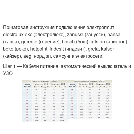
Пошаговая инструкция подключения электроплит
electrolux ekc (электролюкс), zanussi (занусси), hansa
(ханса), gorenje (горение), bosch (бош), ariston (аристон),
beko (веко), hotpoint, indesit (индезит), greta, kaiser
(кайзер), aeg, норд эп, самсунг к электросети:
Шаг 1 — Кабели питания, автоматический выключатель и
УЗО