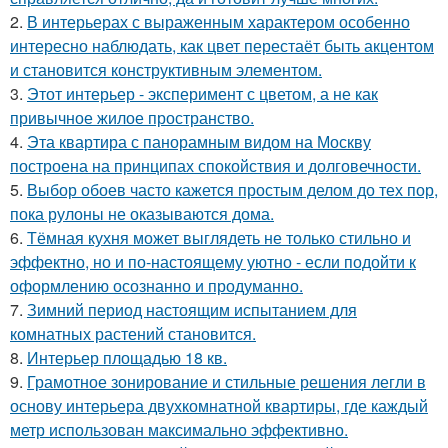
2.
В интерьерах с выраженным характером особенно
интересно наблюдать, как цвет перестаёт быть акцентом
и становится конструктивным элементом.
3.
Этот интерьер - эксперимент с цветом, а не как
привычное жилое пространство.
4.
Эта квартира с панорамным видом на Москву
построена на принципах спокойствия и долговечности.
5.
Выбор обоев часто кажется простым делом до тех пор,
пока рулоны не оказываются дома.
6.
Тёмная кухня может выглядеть не только стильно и
эффектно, но и по-настоящему уютно - если подойти к
оформлению осознанно и продуманно.
7.
Зимний период настоящим испытанием для
комнатных растений становится.
8.
Интерьер площадью 18 кв.
9.
Грамотное зонирование и стильные решения легли в
основу интерьера двухкомнатной квартиры, где каждый
метр использован максимально эффективно.