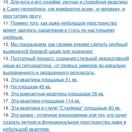
10.
Для кота и его хозяйки: уютная и спокойная квартира
в Санкт-петербурге, где комфортно всем - и человеку, и
хвостатому другу.
11.
Пример того, как даже небольшое пространство
может заиграть характером и стать по-настоящему
удобным.
12.
Мы показываем, как своими руками сделать удобный
выдвижной боковой шкаф для хранения.
13.
Поэтапный процесс создания стильной декоративной
ниши из гипсокартона - от первых замеров до идеально
выровненного и окрашенного результата.
14.
Эта квартира площадью 51 кв.
15.
На площади 45 кв.
16.
Эта компактная квартира площадью 35 кв.
17.
Эта квартира площадью 114 кв.
18.
Эта квартира в стиле "Сталинка" площадью 80 кв.
19.
Это видео - отличное вдохновение для тех, кто хочет
создать уютное и функциональное пространство даже в
небольшой квартире.