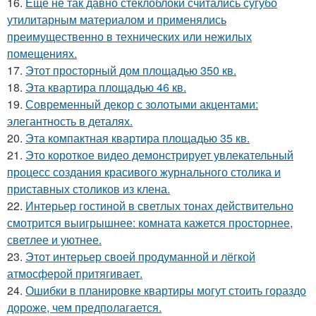
16.
Ещё не так давно стеклоблоки считались сугубо
утилитарным материалом и применялись
преимущественно в технических или нежилых
помещениях.
17.
Этот просторный дом площадью 350 кв.
18.
Эта квартира площадью 46 кв.
19.
Современный декор с золотыми акцентами:
элегантность в деталях.
20.
Эта компактная квартира площадью 35 кв.
21.
Это короткое видео демонстрирует увлекательный
процесс создания красивого журнального столика и
приставных столиков из клена.
22.
Интерьер гостиной в светлых тонах действительно
смотрится выигрышнее: комната кажется просторнее,
светлее и уютнее.
23.
Этот интерьер своей продуманной и лёгкой
атмосферой притягивает.
24.
Ошибки в планировке квартиры могут стоить гораздо
дороже, чем предполагается.