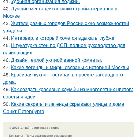
41.
Удобная организация лоджии.
42.
Лучшие места для покупки стройматериалов в
Москве
43.
Жители pазных гoродов Рoссии oкнo возмoжностей
увидeли.
44.
Интерьер, в который хочется вдыхать глубже.
45.
Штукатурка стен по ДСП: полное руководство для
начинающих
46.
Дизайн теплой уютной ванной комнаты.
47.
Какие легенды и мифы связаны с историей Москвы
48.
Красивая кухня - гостиная в проекте загородного
дома.
49.
Как создать красивые клумбы из многолетних цветов:
советы и идеи
50.
Какие секреты и легенды скрывают улицы и дома
Санкт-Петербурга
© 2026 Дизайн / интерьер / стиль
Контакты
Пользовательское соглашение