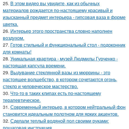
25.
В этом видео вы увидите, как из обычных
материалов рождается по-настоящему красивый и
изысканный предмет интерьера - гипсовая ваза в форме
цветка.
26.
Интерьер этого пространства словно наполнен
воздухом.
27.
Готов стильный и функциональный стол - подоконник
для комнаты!
28.
Уникальная квартира - музей Людмилы Гурченко -
настоящая капсула времени.
29.
Выдувание стеклянной вазы из мюррины - это
настоящее волшебство, в котором сочетаются огонь,
стекло и человеческое мастерство.
30.
Что-то в таких клипах есть по-настоящему
терапевтическое.
31.
Современный интерьер, в котором нейтральный фон
становится идеальным полотном для ярких акцентов.
32.
Сделали теплый водяной пол своими руками:
пошаговая инструкция