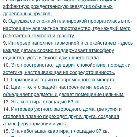
эффектную рождественскую звезду из обычных
деревянных брусков.
8.
Однушка со сложной планировкой превратилась в по-
настоящему элегантное пространство, где каждый метр
работает на комфорт и красоту.
9.
Интерьер наполнен гармонией и спокойствием - здесь
каждая деталь словно поддерживает атмосферу
единства, уюта и тихого домашнего тепла.
10.
Это пространство, где царит спокойствие, порядок и
эстетика, настраивающая на сосредоточенность.
11.
Гармония истории и современного комфорта.
12.
Цвет - то, что задаёт настроение интерьеру,
объединяет предметы и делает помещение цельным.
13.
Эта квартира площадью 63 кв.
14.
Интерьер уютного загородного дома, где кухня и
столовая плавно переходят друг в друга, создавая
атмосферу гармонии и уюта.
15.
Эта небольшая квартира, площадью 37 кв.