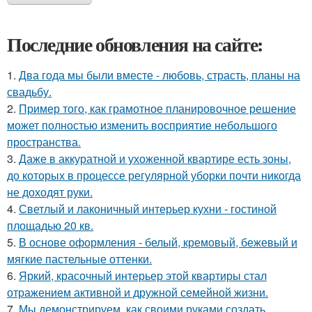
Последние обновления на сайте:
1.
Два года мы были вместе - любовь, страсть, планы на
свадьбу.
2.
Пример того, как грамотное планировочное решение
может полностью изменить восприятие небольшого
пространства.
3.
Даже в аккуратной и ухоженной квартире есть зоны,
до которых в процессе регулярной уборки почти никогда
не доходят руки.
4.
Светлый и лаконичный интерьер кухни - гостиной
площадью 20 кв.
5.
В основе оформления - белый, кремовый, бежевый и
мягкие пастельные оттенки.
6.
Яркий, красочный интерьер этой квартиры стал
отражением активной и дружной семейной жизни.
7.
Мы демонстрируем, как своими руками создать