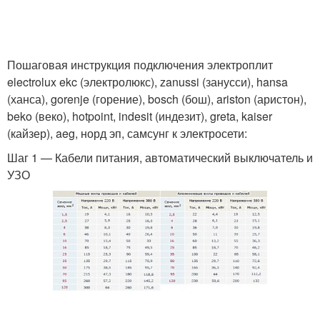
Пошаговая инструкция подключения электроплит
electrolux ekc (электролюкс), zanussi (занусси), hansa
(ханса), gorenje (горение), bosch (бош), ariston (аристон),
beko (веко), hotpoint, indesit (индезит), greta, kaiser
(кайзер), aeg, норд эп, самсунг к электросети:
Шаг 1 — Кабели питания, автоматический выключатель и
УЗО