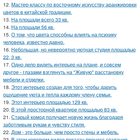
12.
Мастер-классу по восточному искусству аранжировки
цветов в китайской традиции.
13.
На площади всего 33 кв.
14.
На площади 56 кв.
15.
О том, что цвета способны влиять на психику
человека, известно давно.
16.
Небольшая, но невероятно уютная студия площадью
22, 3 кв.
17.
Одно дело видеть интерьер на плане, и совсем
другое - глазами взглянуть на "Живую" расстановку
мебели и отделки.
18.
Этот интерьер создан для того, чтобы дарить
ощущение уюта и тепла каждому члену семьи.
19.
Этот интерьер площадью 129 кв.
20.
В этой просторной квартире площадью 83 кв.
21.
Старый комод получает новую жизнь благодаря
заботливым рукам и чувству стиля.
22.
Дом - это больше, чем просто стены и мебель.
23.
В этом коротком видео показан процесс создания