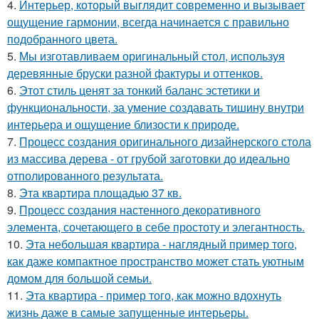
4.
Интерьер, который выглядит современно и вызывает
ощущение гармонии, всегда начинается с правильно
подобранного цвета.
5.
Мы изготавливаем оригинальный стол, используя
деревянные бруски разной фактуры и оттенков.
6.
Этот стиль ценят за тонкий баланс эстетики и
функциональности, за умение создавать тишину внутри
интерьера и ощущение близости к природе.
7.
Процесс создания оригинального дизайнерского стола
из массива дерева - от грубой заготовки до идеально
отполированного результата.
8.
Эта квартира площадью 37 кв.
9.
Процесс создания настенного декоративного
элемента, сочетающего в себе простоту и элегантность.
10.
Эта небольшая квартира - наглядный пример того,
как даже компактное пространство может стать уютным
домом для большой семьи.
11.
Эта квартира - пример того, как можно вдохнуть
жизнь даже в самые запущенные интерьеры.