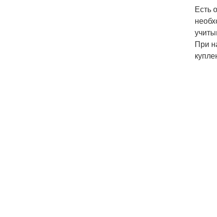
Есть 
необх
учиты
При н
купле