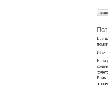
читат
Пол 
Всегд
помог
Итак:
Если 
конеч
хочет
Внима
а зна