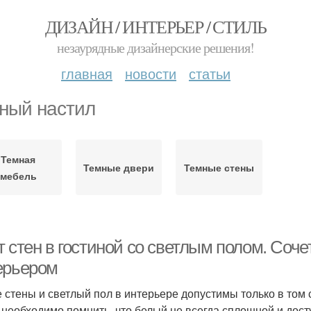
ДИЗАЙН / ИНТЕРЬЕР / СТИЛЬ
незаурядные дизайнерские решения!
главная
новости
статьи
ный настил
Темная
Темные двери
Темные стены
мебель
т стен в гостиной со светлым полом. Соч
ерьером
 стены и светлый пол в интерьере допустимы только в том с
 необходимо помнить, что белый не всегда сплошной и дост