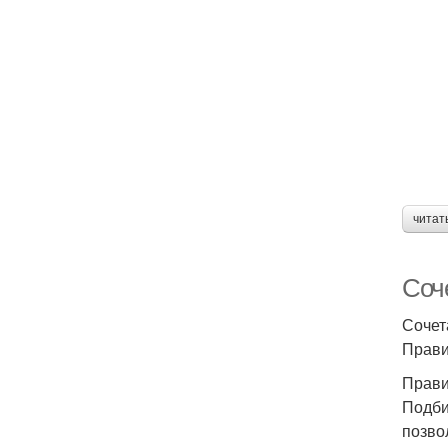
читат
Соч
Сочет
Прави
Прави
Подби
позво