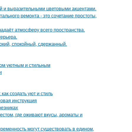
ой и выразительными цветовыми акцентами.
ального ремонта - это сочетание простоты,
задаёт атмосферу всего пространства.
терьера.
бокий, спокойный, сдержанный.
дом уютным и стильным
и
как создать уют и стиль
овая инструкция
резниках
естом, где оживают вкусы, ароматы и
овременность могут существовать в едином,