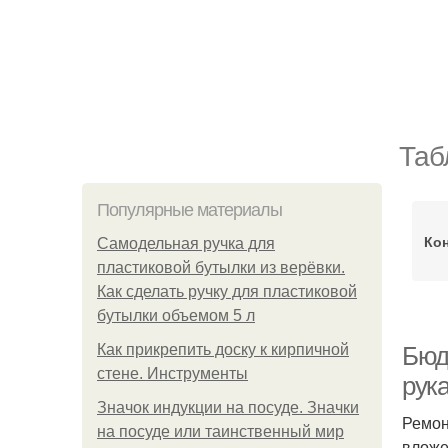
Таб
Популярные материалы
Кон
Самодельная ручка для
пластиковой бутылки из верёвки.
Как сделать ручку для пластиковой
бутылки объемом 5 л
Как прикрепить доску к кирпичной
Бюд
стене. Инструменты
рук
Значок индукции на посуде. Значки
Ремон
на посуде или таинственный мир
вложе