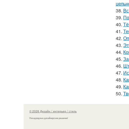
цельн
38.
Вс
39.
По
40.
Тё
41.
Те
42.
Оп
43.
Эт
44.
Ко
45.
За
46.
Шт
47.
Ис
48.
Ка
49.
Ка
50.
Тв
© 2026 Дизайн / интерьер / стиль
Незаурядные дизайнерские решения!