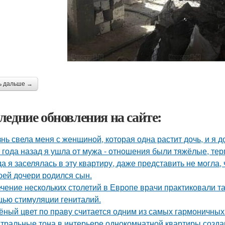
ь дальше →
ледние обновления на сайте:
нь свела меня с женщиной, которая одна растит дочь, и я 
 года назад я ушла от мужа - отношения были тяжёлые, тер
да я заселялась в эту квартиру, даже представить не могла, 
оей дочери родился сын.
ечение нескольких столетий в Европе врачи практиковали т
ью стимуляции гениталий.
ёный цвет по праву считается одним из самых гармоничных
тральные тона в интерьере однокомнатной квартиры созда