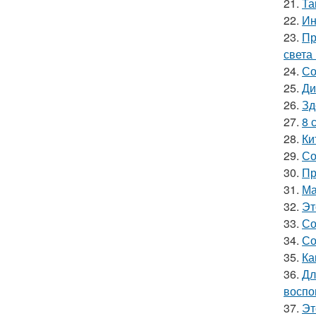
21.
Та
22.
Ин
23.
Пр
света
24.
Со
25.
Ди
26.
Зд
27.
8 
28.
Ки
29.
Со
30.
Пр
31.
Ма
32.
Эт
33.
Со
34.
Со
35.
Ка
36.
Дл
воспо
37.
Эт