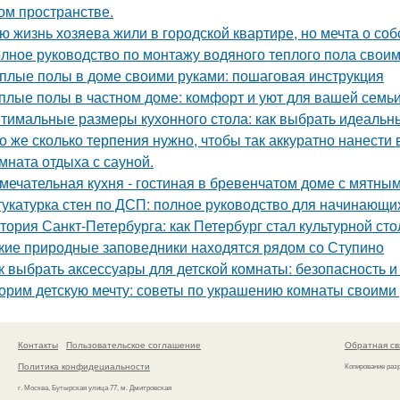
ом пространстве.
ю жизнь хозяева жили в городской квартире, но мечта о со
лное руководство по монтажу водяного теплого пола свои
плые полы в доме своими руками: пошаговая инструкция
плые полы в частном доме: комфорт и уют для вашей семь
тимальные размеры кухонного стола: как выбрать идеальн
о же сколько терпения нужно, чтобы так аккуратно нанести в
мната отдыха с сауной.
мечательная кухня - гостиная в бревенчатом доме с мятны
укатурка стен по ДСП: полное руководство для начинающи
тория Санкт-Петербурга: как Петербург стал культурной ст
кие природные заповедники находятся рядом со Ступино
к выбрать аксессуары для детской комнаты: безопасность 
орим детскую мечту: советы по украшению комнаты своими
Контакты
Пользовательское соглашение
Обратная св
Политика конфидециальности
Копирование раз
г. Москва, Бутырская улица 77, м. Дмитровская