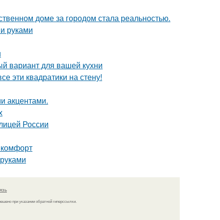
бственном доме за городом стала реальностью.
ми руками
и
ый вариант для вашей кухни
се эти квадратики на стену!
ми акцентами.
х
олицей России
и комфорт
 руками
язь
решено при указании обратной гиперссылки.