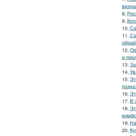
визуа
8.
Рос
9.
Кол
10.
Со
11.
Со
обраб
12.
Ор
и про
13.
За
14.
Ув
15.
Эт
подхо
16.
Эт
17.
В 
18.
Эт
комфо
19.
На
20.
Ку