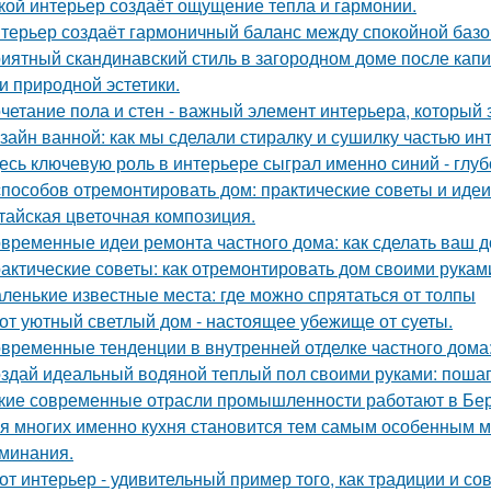
кой интерьер создаёт ощущение тепла и гармонии.
терьер создаёт гармоничный баланс между спокойной баз
иятный скандинавский стиль в загородном доме после капит
 и природной эстетики.
четание пола и стен - важный элемент интерьера, который 
зайн ванной: как мы сделали стиралку и сушилку частью ин
есь ключевую роль в интерьере сыграл именно синий - глу
способов отремонтировать дом: практические советы и идеи
тайская цветочная композиция.
временные идеи ремонта частного дома: как сделать ваш 
актические советы: как отремонтировать дом своими рукам
ленькие известные места: где можно спрятаться от толпы
от уютный светлый дом - настоящее убежище от суеты.
временные тенденции в внутренней отделке частного дома: 
здай идеальный водяной теплый пол своими руками: пошаг
кие современные отрасли промышленности работают в Бе
я многих именно кухня становится тем самым особенным м
минания.
от интерьер - удивительный пример того, как традиции и с