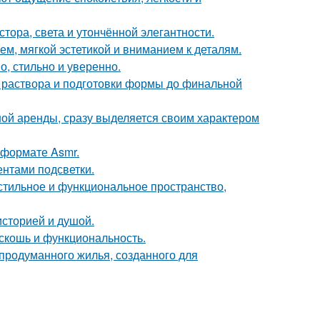
ора, света и утончённой элегантности.
м, мягкой эстетикой и вниманием к деталям.
, стильно и уверенно.
я раствора и подготовки формы до финальной
ной аренды, сразу выделяется своим характером
 формате Asmr.
ентами подсветки.
 стильное и функциональное пространство,
историей и душой.
скошь и функциональность.
продуманного жилья, созданного для