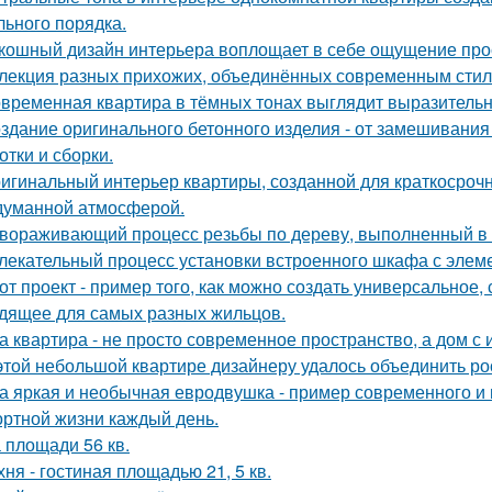
льного порядка.
кошный дизайн интерьера воплощает в себе ощущение прост
лекция разных прихожих, объединённых современным стиле
временная квартира в тёмных тонах выглядит выразительно
здание оригинального бетонного изделия - от замешивани
отки и сборки.
игинальный интерьер квартиры, созданной для краткосроч
думанной атмосферой.
вораживающий процесс резьбы по дереву, выполненный в
лекательный процесс установки встроенного шкафа с элем
от проект - пример того, как можно создать универсальное,
дящее для самых разных жильцов.
а квартира - не просто современное пространство, а дом с 
этой небольшой квартире дизайнеру удалось объединить ро
а яркая и необычная евродвушка - пример современного и 
ртной жизни каждый день.
 площади 56 кв.
хня - гостиная площадью 21, 5 кв.