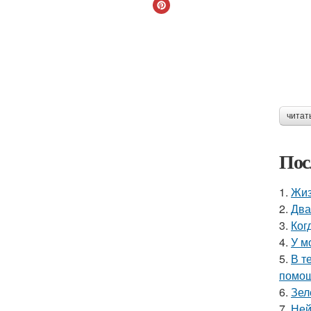
читат
Пос
1.
Жиз
2.
Два
3.
Ког
4.
У м
5.
В т
помощ
6.
Зел
7.
Ней