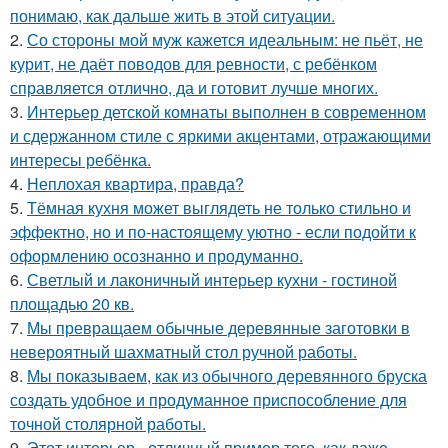
понимаю, как дальше жить в этой ситуации.
2.
Со стороны мой муж кажется идеальным: не пьёт, не
курит, не даёт поводов для ревности, с ребёнком
справляется отлично, да и готовит лучше многих.
3.
Интерьер детской комнаты выполнен в современном
и сдержанном стиле с яркими акцентами, отражающими
интересы ребёнка.
4.
Неплохая квартира, правда?
5.
Тёмная кухня может выглядеть не только стильно и
эффектно, но и по-настоящему уютно - если подойти к
оформлению осознанно и продуманно.
6.
Светлый и лаконичный интерьер кухни - гостиной
площадью 20 кв.
7.
Мы превращаем обычные деревянные заготовки в
невероятный шахматный стол ручной работы.
8.
Мы показываем, как из обычного деревянного бруска
создать удобное и продуманное приспособление для
точной столярной работы.
9.
Этот интерьер - отличный пример того, как даже