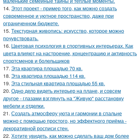
маленькие семейные тайны и тёплые моменты.
14.
Этот проект - пример того, как можно создать
современное и уютное пространство, даже при
ограниченном бюджете.
15.
Текстурная живопись: искусство, которое можно
почувствовать.
16.
Цветовая психология в спортивных интерьерах. Как
цвета влияют на настроение, концентрацию и активность
спортсменов и болельщиков
17.
Эта квартира площадью 70 кв.
18.
Эта квартира площадью 114 кв.
19.
Эта стильная квартира площадью 55 кв.
20.
Одно дело видеть интерьер на плане, и совсем
другое - глазами взглянуть на "Живую" расстановку
мебели и отделки.
21.
Создать атмосферу уюта и гармонии в спальне
можно с помощью простого, но эффектного приёма -
декоративной росписи стен.
22.
Хотите увидеть, как можно сделать ваш дом более