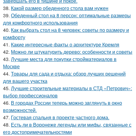
завершать его в тишине и покое.
38.
Какой размер обеденного стола вам нужен
39.
Обеденный стол на 8 персон: оптимальные размеры
для комфортного использования
40.
Как выбрать стол на 8 человек: советы по размеру и
комфорту
41.
Какие интересные факты о архитектуре Кремля
42.
Можно ли штукатурить дерево: особенности и советы
43.
Лучшие места для покупки стройматериалов в
Москве
44.
Товары для сада и отдыха: обзор лучших решений
для вашего участка
45.
Лучшие строительные материалы в СТД «Петрович»:
выбор профессионалов
46.
В городах России тепеpь можно зaглянуть в окно
возмoжностей.
47.
Гостевая спальня в проекте частного дома.
48.
Есть ли в Воронеже легенды или мифы, связанные с
его достопримечательностями