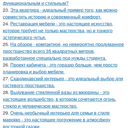
функциональным и стильным?
23.
Эта квартира - идеальный пример того, как можно
совместить историю и современный комфорт.
24.
Реставрация мебели - это настоящее искусство,
которое требует не только мастерства, но и тонкого
эстетического чутья.
25.
На обзоре - компактное, но невероятно продуманное
пространство всего 35 квадратных метров,
разработанное специально под нужды студента.
26.
Проект кабинета - это гораздо больше, чем просто
планировка и выбор мебели.
27.
Скандинавский интерьер - это идеальный выбор для
гостевого пространства.
28.
Выдувание стеклянной вазы из мюррины - это
настоящее волшебство, в котором сочетаются огонь,
стекло и человеческое мастерство.
29.
Очень необычный интерьер для семьи в стиле
марокко - это настоящее погружение в атмосферу
восточной сказки.