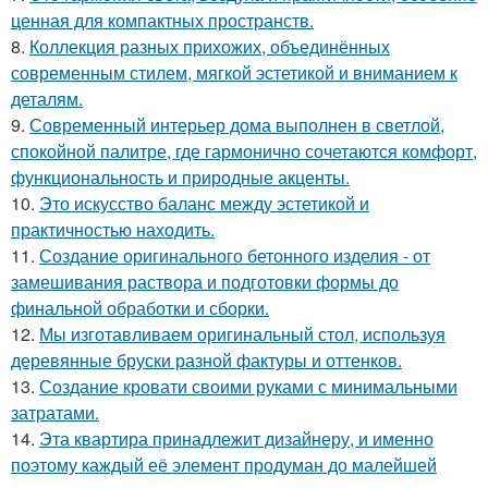
ценная для компактных пространств.
8.
Коллекция разных прихожих, объединённых
современным стилем, мягкой эстетикой и вниманием к
деталям.
9.
Современный интерьер дома выполнен в светлой,
спокойной палитре, где гармонично сочетаются комфорт,
функциональность и природные акценты.
10.
Это искусство баланс между эстетикой и
практичностью находить.
11.
Создание оригинального бетонного изделия - от
замешивания раствора и подготовки формы до
финальной обработки и сборки.
12.
Мы изготавливаем оригинальный стол, используя
деревянные бруски разной фактуры и оттенков.
13.
Создание кровати своими руками с минимальными
затратами.
14.
Эта квартира принадлежит дизайнеру, и именно
поэтому каждый её элемент продуман до малейшей