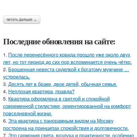
читать дальше →
Последние обновления на сайте:
1.
После перенесённого ковида прошло уже около двух
лет, но тот период до сих пор вспоминается очень чётко.
2.
Брошенная невеста сиделкой к богатому мужчине …
устроилась.
3.
Десять лет в браке, двое детей, обычная семья.
4.
Неплохая квартира, правда?
5.
Квартира оформлена в светлой и спокойной
современной стилистике, ориентированной на комфорт
повседневной жизни.
6.
Эта квартира с панорамным видом на Москву
построена на принципах спокойствия и долговечности.
7.
Это гармония света, воздуха и практичности, особенно