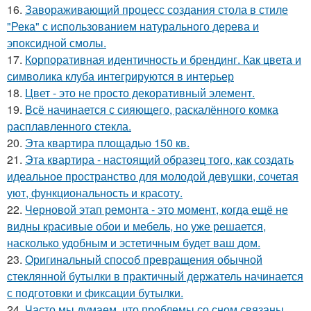
16.
Завораживающий процесс создания стола в стиле
"Река" с использованием натурального дерева и
эпоксидной смолы.
17.
Корпоративная идентичность и брендинг. Как цвета и
символика клуба интегрируются в интерьер
18.
Цвет - это не просто декоративный элемент.
19.
Всё начинается с сияющего, раскалённого комка
расплавленного стекла.
20.
Эта квартира площадью 150 кв.
21.
Эта квартира - настоящий образец того, как создать
идеальное пространство для молодой девушки, сочетая
уют, функциональность и красоту.
22.
Черновой этап ремонта - это момент, когда ещё не
видны красивые обои и мебель, но уже решается,
насколько удобным и эстетичным будет ваш дом.
23.
Оригинальный способ превращения обычной
стеклянной бутылки в практичный держатель начинается
с подготовки и фиксации бутылки.
24.
Часто мы думаем, что проблемы со сном связаны