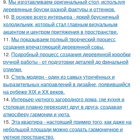
9.
Мы изготавливаем оригинальный стол, используя
деревянные бруски разной фактуры и оттенков.
10.
В основе всего интерьера - яркий брусничный
холодильник, который стал главным визуальным
акцентом и центром притяжения в пространстве.
11.
Мы показываем полный творческий процесс
создания впечатляющей деревянной совы.
12.
Подробный процесс создания деревянной коробки
ручной работы - от подготовки деталей до финальной
отделки.
13.
Стиль модерн - один из самых утончённых и
выразительных направлений в дизайне, появившийся
на рубеже XIX и XX веков.
14.
Интерьер уютного загородного дома, где кухня и
столовая плавно переходят друг в друга, создавая
атмосферу гармонии и уюта.
15.
Эта квартира - настоящий пример того, как даже на
небольшой площади можно создать гармоничное и
уютное пространство.