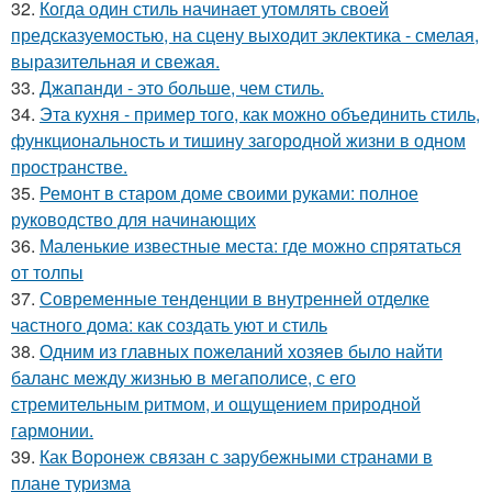
32.
Когда один стиль начинает утомлять своей
предсказуемостью, на сцену выходит эклектика - смелая,
выразительная и свежая.
33.
Джапанди - это больше, чем стиль.
34.
Эта кухня - пример того, как можно объединить стиль,
функциональность и тишину загородной жизни в одном
пространстве.
35.
Ремонт в старом доме своими руками: полное
руководство для начинающих
36.
Маленькие известные места: где можно спрятаться
от толпы
37.
Современные тенденции в внутренней отделке
частного дома: как создать уют и стиль
38.
Одним из главных пожеланий хозяев было найти
баланс между жизнью в мегаполисе, с его
стремительным ритмом, и ощущением природной
гармонии.
39.
Как Воронеж связан с зарубежными странами в
плане туризма