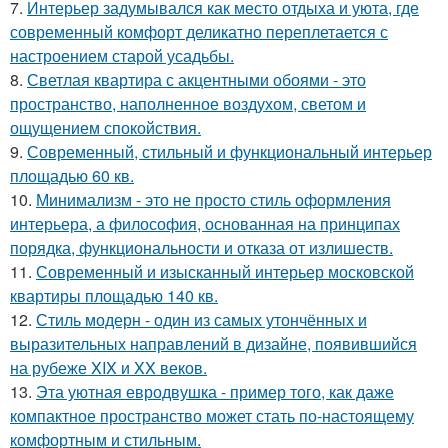
7.
Интерьер задумывался как место отдыха и уюта, где
современный комфорт деликатно переплетается с
настроением старой усадьбы.
8.
Светлая квартира с акцентными обоями - это
пространство, наполненное воздухом, светом и
ощущением спокойствия.
9.
Современный, стильный и функциональный интерьер
площадью 60 кв.
10.
Минимализм - это не просто стиль оформления
интерьера, а философия, основанная на принципах
порядка, функциональности и отказа от излишеств.
11.
Современный и изысканный интерьер московской
квартиры площадью 140 кв.
12.
Стиль модерн - один из самых утончённых и
выразительных направлений в дизайне, появившийся
на рубеже XIX и XX веков.
13.
Эта уютная евродвушка - пример того, как даже
компактное пространство может стать по-настоящему
комфортным и стильным.