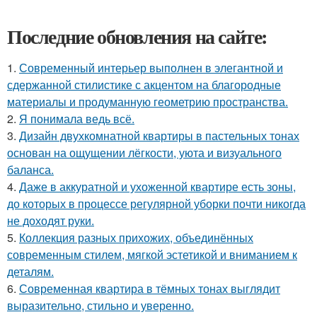
Последние обновления на сайте:
1.
Современный интерьер выполнен в элегантной и
сдержанной стилистике с акцентом на благородные
материалы и продуманную геометрию пространства.
2.
Я понимала ведь всё.
3.
Дизайн двухкомнатной квартиры в пастельных тонах
основан на ощущении лёгкости, уюта и визуального
баланса.
4.
Даже в аккуратной и ухоженной квартире есть зоны,
до которых в процессе регулярной уборки почти никогда
не доходят руки.
5.
Коллекция разных прихожих, объединённых
современным стилем, мягкой эстетикой и вниманием к
деталям.
6.
Современная квартира в тёмных тонах выглядит
выразительно, стильно и уверенно.