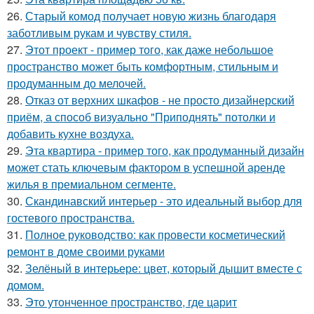
26.
Старый комод получает новую жизнь благодаря
заботливым рукам и чувству стиля.
27.
Этот проект - пример того, как даже небольшое
пространство может быть комфортным, стильным и
продуманным до мелочей.
28.
Отказ от верхних шкафов - не просто дизайнерский
приём, а способ визуально "Приподнять" потолки и
добавить кухне воздуха.
29.
Эта квартира - пример того, как продуманный дизайн
может стать ключевым фактором в успешной аренде
жилья в премиальном сегменте.
30.
Скандинавский интерьер - это идеальный выбор для
гостевого пространства.
31.
Полное руководство: как провести косметический
ремонт в доме своими руками
32.
Зелёный в интерьере: цвет, который дышит вместе с
домом.
33.
Это утонченное пространство, где царит