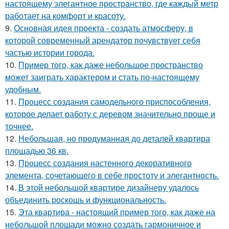
настоящему элегантное пространство, где каждый метр
работает на комфорт и красоту.
9.
Основная идея проекта - создать атмосферу, в
которой современный арендатор почувствует себя
частью истории города.
10.
Пример того, как даже небольшое пространство
может заиграть характером и стать по-настоящему
удобным.
11.
Процесс создания самодельного приспособления,
которое делает работу с деревом значительно проще и
точнее.
12.
Небольшая, но продуманная до деталей квартира
площадью 36 кв.
13.
Процесс создания настенного декоративного
элемента, сочетающего в себе простоту и элегантность.
14.
В этой небольшой квартире дизайнеру удалось
объединить роскошь и функциональность.
15.
Эта квартира - настоящий пример того, как даже на
небольшой площади можно создать гармоничное и