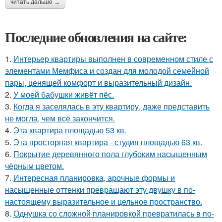
читать дальше →
Последние обновления на сайте:
1.
Интерьер квартиры выполнен в современном стиле с
элементами Мемфиса и создан для молодой семейной
пары, ценящей комфорт и выразительный дизайн.
2.
У моей бабушки живёт пёс.
3.
Когда я заселялась в эту квартиру, даже представить
не могла, чем всё закончится.
4.
Эта квартира площадью 53 кв.
5.
Эта просторная квартира - студия площадью 63 кв.
6.
Покрытие деревянного пола глубоким насыщенным
чёрным цветом.
7.
Интересная планировка, арочные формы и
насыщенные оттенки превращают эту двушку в по-
настоящему выразительное и цельное пространство.
8.
Однушка со сложной планировкой превратилась в по-