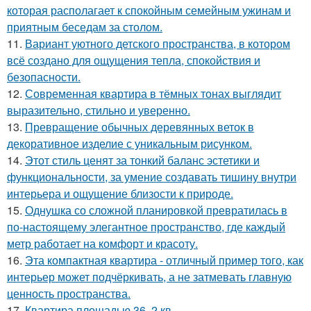
которая располагает к спокойным семейным ужинам и
приятным беседам за столом.
11.
Вариант уютного детского пространства, в котором
всё создано для ощущения тепла, спокойствия и
безопасности.
12.
Современная квартира в тёмных тонах выглядит
выразительно, стильно и уверенно.
13.
Превращение обычных деревянных веток в
декоративное изделие с уникальным рисунком.
14.
Этот стиль ценят за тонкий баланс эстетики и
функциональности, за умение создавать тишину внутри
интерьера и ощущение близости к природе.
15.
Однушка со сложной планировкой превратилась в
по-настоящему элегантное пространство, где каждый
метр работает на комфорт и красоту.
16.
Эта компактная квартира - отличный пример того, как
интерьер может подчёркивать, а не затмевать главную
ценность пространства.
17.
Квартира площадью 36, 2 кв.