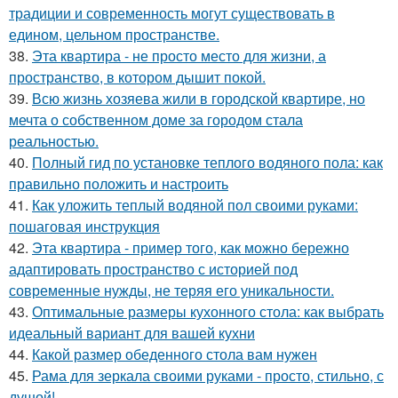
традиции и современность могут существовать в
едином, цельном пространстве.
38.
Эта квартира - не просто место для жизни, а
пространство, в котором дышит покой.
39.
Всю жизнь хозяева жили в городской квартире, но
мечта о собственном доме за городом стала
реальностью.
40.
Полный гид по установке теплого водяного пола: как
правильно положить и настроить
41.
Как уложить теплый водяной пол своими руками:
пошаговая инструкция
42.
Эта квартира - пример того, как можно бережно
адаптировать пространство с историей под
современные нужды, не теряя его уникальности.
43.
Оптимальные размеры кухонного стола: как выбрать
идеальный вариант для вашей кухни
44.
Какой размер обеденного стола вам нужен
45.
Рама для зеркала своими руками - просто, стильно, с
душой!