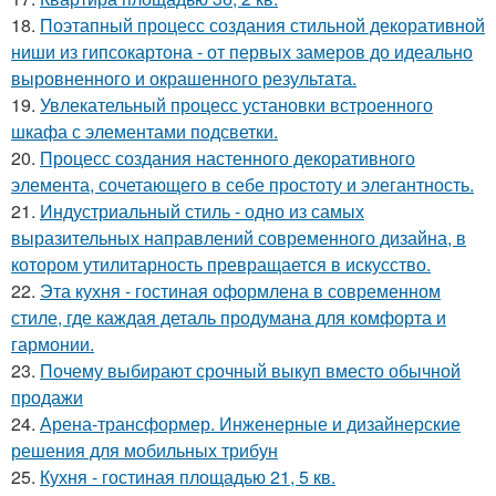
18.
Поэтапный процесс создания стильной декоративной
ниши из гипсокартона - от первых замеров до идеально
выровненного и окрашенного результата.
19.
Увлекательный процесс установки встроенного
шкафа с элементами подсветки.
20.
Процесс создания настенного декоративного
элемента, сочетающего в себе простоту и элегантность.
21.
Индустриальный стиль - одно из самых
выразительных направлений современного дизайна, в
котором утилитарность превращается в искусство.
22.
Эта кухня - гостиная оформлена в современном
стиле, где каждая деталь продумана для комфорта и
гармонии.
23.
Почему выбирают срочный выкуп вместо обычной
продажи
24.
Арена-трансформер. Инженерные и дизайнерские
решения для мобильных трибун
25.
Кухня - гостиная площадью 21, 5 кв.