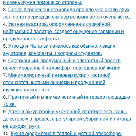
и очень нужна помощь со стороны.
3.
После перенесённого ковида прошло уже около двух
лет, но тот период до сих пор вспоминается очень чётко.
4.
Уютная квартира, оформленная в спокойной
нейтральной палитре, создаёт ощущение гармонии и
продуманного комфорта.
5.
Утро для Натальи началось как обычно: лекция,
аудитория, конспекты и вопросы студентов.
6.
Сдержанный, продуманный и элегантный проект,
ориентированный на комфорт повседневной жизни.
7.
Минималистичный интерьер кухни - гостиной
отличается чистыми линиями и продуманной
функциональностью.
8.
Практичный и минималистичный интерьер площадью
75 кв.
9.
Даже в аккуратной и ухоженной квартире есть зоны,
до которых в процессе регулярной уборки почти никогда
не доходят руки.
10.
Кухня оформлена в тёплой и уютной атмосфере,