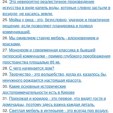
24.
Это невероятно реалистичное произведение
искусства в виде капель воды, которые словно застыли в
воздухе, не касаясь земли.
25.
Мойка у окна - это, безусловно, удачное и практичное
решение, если позволяют планировка и подвод
коммуникаций.
26.
Мы оживляем старую мебель - вдохновением и
красками.
27.
Монохром и современная классика в бывшей
питерской коммуналке - пример глубокого преображения
пространства площадью 85 кв.
28.
С чего начинается дом?
29.
Творчество - это волшебство, когда из, казалось бы,
ненужного рождается настоящая красота.
30.
Какие основные исторические
достопримечательности есть в Кирове
31.
Прихожая и коридор - это первое, что видят гости и
домочадцы, поэтому здесь важна каждая деталь.
32.
Светлая мебель в интерьере - это всегда про воздух,