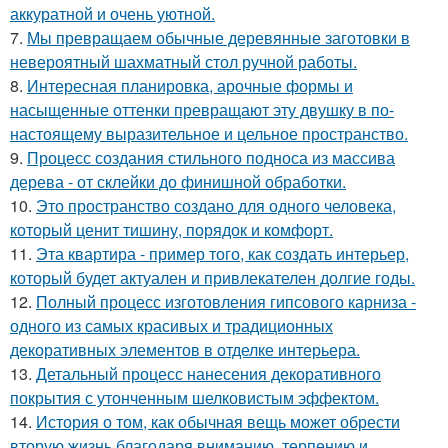
аккуратной и очень уютной.
7.
Мы превращаем обычные деревянные заготовки в
невероятный шахматный стол ручной работы.
8.
Интересная планировка, арочные формы и
насыщенные оттенки превращают эту двушку в по-
настоящему выразительное и цельное пространство.
9.
Процесс создания стильного подноса из массива
дерева - от склейки до финишной обработки.
10.
Это пространство создано для одного человека,
который ценит тишину, порядок и комфорт.
11.
Эта квартира - пример того, как создать интерьер,
который будет актуален и привлекателен долгие годы.
12.
Полный процесс изготовления гипсового карниза -
одного из самых красивых и традиционных
декоративных элементов в отделке интерьера.
13.
Детальный процесс нанесения декоративного
покрытия с утонченным шелковистым эффектом.
14.
История о том, как обычная вещь может обрести
вторую жизнь благодаря вниманию, терпению и