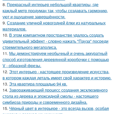
8.
Прекрасный интерьер небольшой квартиры, где
каждый метр продуман так, чтобы создавать гармонию,
уют и ощущение завершённости.
9.
Создание уличной новогодней ёлки из натуральных
материалов.
10.
В этом компактном пространстве удалось создать
удивительный эффект - словно нажать "Пауза" посреди
стремительного мегаполиса.
11.
Мы демонстрируем необычный и очень аккуратный
способ изготовления деревянной коробочки с помощью
V - образной фрезы.
12.
Этот интерьер - настоящее произведение искусства,
в котором каждая деталь имеет свой характер и историю.
13.
Эта квартира площадью 94 кв.
14.
Завораживающий процесс создания эксклюзивного
стола из дерева и эпоксидной смолы - настоящего
симбиоза природы и современного дизайна.
15.
Чёрный цвет в интерьере - это всегда вызов, особая