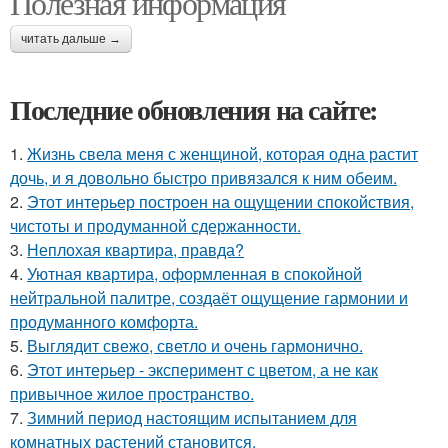
Полезная информация
читать дальше →
Последние обновления на сайте:
1.
Жизнь свела меня с женщиной, которая одна растит
дочь, и я довольно быстро привязался к ним обеим.
2.
Этот интерьер построен на ощущении спокойствия,
чистоты и продуманной сдержанности.
3.
Неплохая квартира, правда?
4.
Уютная квартира, оформленная в спокойной
нейтральной палитре, создаёт ощущение гармонии и
продуманного комфорта.
5.
Выглядит свежо, светло и очень гармонично.
6.
Этот интерьер - эксперимент с цветом, а не как
привычное жилое пространство.
7.
Зимний период настоящим испытанием для
комнатных растений становится.