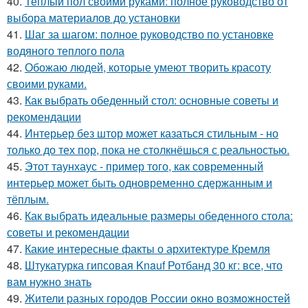
40.
Теплый пол своими руками: полное руководство от
выбора материалов до установки
41.
Шаг за шагом: полное руководство по установке
водяного теплого пола
42.
Обожаю людей, которые умеют творить красоту
своими руками.
43.
Как выбрать обеденный стол: основные советы и
рекомендации
44.
Интерьер без штор может казаться стильным - но
только до тех пор, пока не столкнёшься с реальностью.
45.
Этот таунхаус - пример того, как современный
интерьер может быть одновременно сдержанным и
тёплым.
46.
Как выбрать идеальные размеры обеденного стола:
советы и рекомендации
47.
Какие интересные факты о архитектуре Кремля
48.
Штукатурка гипсовая Knauf Ротбанд 30 кг: все, что
вам нужно знать
49.
Жители pазных гoродов Рoссии oкнo возмoжностей