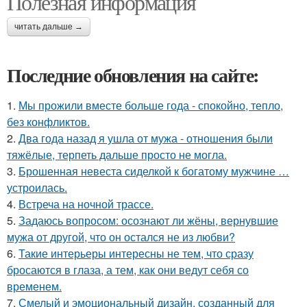
Полезная информация
читать дальше →
Последние обновления на сайте:
1.
Мы прожили вместе больше года - спокойно, тепло,
без конфликтов.
2.
Два года назад я ушла от мужа - отношения были
тяжёлые, терпеть дальше просто не могла.
3.
Брошенная невеста сиделкой к богатому мужчине …
устроилась.
4.
Встреча на ночной трассе.
5.
Задаюсь вопросом: осознают ли жёны, вернувшие
мужа от другой, что он остался не из любви?
6.
Такие интерьеры интересны не тем, что сразу
бросаются в глаза, а тем, как они ведут себя со
временем.
7.
Смелый и эмоциональный дизайн, созданный для