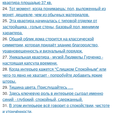
квартира площадью 37 кв.
24.
Тот момент, когда понимаешь: пол, выложенный из
монет, дешевле, чем из обычных материалов.
25.
Эта квартира начиналась с типовой отделки от
застройщика - голые стены, базовый пол, минимум
характера.
26.
Общий облик дома строится на классической
симметрии, которая придаёт зданию благородство,
уравновешенность и визуальный порядок.
27.
Уникальная квартира - музей Людмилы Гурченко -
настоящая капсула времени.
28.
Когда интерьер кажется "Слишком Спокойным" или
чего-то явно не хватает - попробуйте добавить яркие
шторы.
29.
Тишина цвета. Прислушайтесь ….
30.
Здесь ключевую роль в интерьере сыграл именно
синий - глубокий, спокойный, сдержанный.
31.
В этом интерьере всё говорит о спокойствии, чистоте
и утончённости.