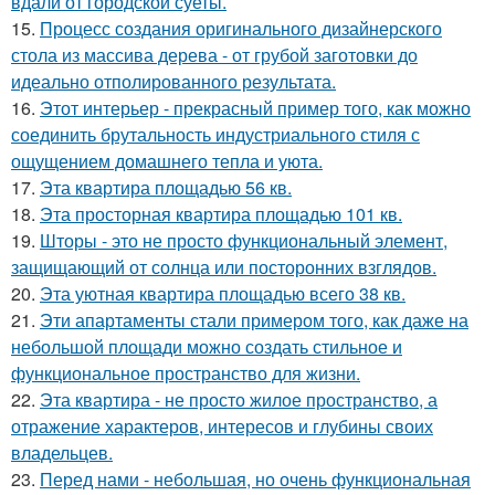
вдали от городской суеты.
15.
Процесс создания оригинального дизайнерского
стола из массива дерева - от грубой заготовки до
идеально отполированного результата.
16.
Этот интерьер - прекрасный пример того, как можно
соединить брутальность индустриального стиля с
ощущением домашнего тепла и уюта.
17.
Эта квартира площадью 56 кв.
18.
Эта просторная квартира площадью 101 кв.
19.
Шторы - это не просто функциональный элемент,
защищающий от солнца или посторонних взглядов.
20.
Эта уютная квартира площадью всего 38 кв.
21.
Эти апартаменты стали примером того, как даже на
небольшой площади можно создать стильное и
функциональное пространство для жизни.
22.
Эта квартира - не просто жилое пространство, а
отражение характеров, интересов и глубины своих
владельцев.
23.
Перед нами - небольшая, но очень функциональная