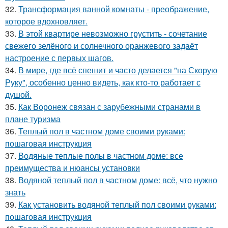
32.
Трансформация ванной комнаты - преображение,
которое вдохновляет.
33.
В этой квартире невозможно грустить - сочетание
свежего зелёного и солнечного оранжевого задаёт
настроение с первых шагов.
34.
В мире, где всё спешит и часто делается "на Скорую
Руку", особенно ценно видеть, как кто-то работает с
душой.
35.
Как Воронеж связан с зарубежными странами в
плане туризма
36.
Теплый пол в частном доме своими руками:
пошаговая инструкция
37.
Водяные теплые полы в частном доме: все
преимущества и нюансы установки
38.
Водяной теплый пол в частном доме: всё, что нужно
знать
39.
Как установить водяной теплый пол своими руками:
пошаговая инструкция