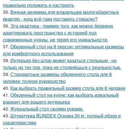
правильно положить и настроить
35.
Вечная дилемма для владельцев малогабаритных
квартир - куда всё-таки поставить стиралку?
36.
Эта квартира - пример того, как можно бережно
адаптировать пространство с историей под
современные нужды, не теряя его уникальности.
37.
Обеденный стол на 8 персон: оптимальные размеры
для комфортного использования
38.
Интерьер без штор может казаться стильным - но
только до тех пор, пока не столкнёшься с реальностью.
39.
Стандартные размеры обеденного стола для 8
человек: полное руководство
40.
Как выбрать правильный размер стола для 8 человек
41.
Обеденный стол на кухне: как выбрать идеальный
вариант для вашего интерьера
42.
Журнальный стол своими руками.
43.
Штукатурка BUNDEX Основа 30 кг: полный обзор и
характеристики