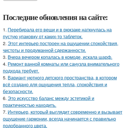
Последние обновления на сайте:
1.
Перебирала его вещи и в рюкзаке наткнулась на
пустую упаковку от каких-то таблеток.
2.
Этот интерьер построен на ощущении спокойствия,
чистоты и продуманной сдержанности.
3.
Вчера вечером копалась в комоде, искала шарф.
4.
Ремонт ванной комнаты или санузла внимательного
подхода требует.
5.
Вариант уютного детского пространства, в котором
всё создано для ощущения тепла, спокойствия и
безопасности.
6.
Это искусство баланс между эстетикой и
практичностью находить.
7.
Интерьер, который выглядит современно и вызывает
ощущение гармонии, всегда начинается с правильно
подобранного цвета.