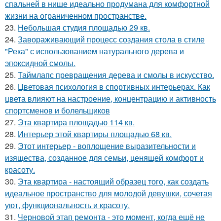
спальней в нише идеально продумана для комфортной
жизни на ограниченном пространстве.
23.
Небольшая студия площадью 29 кв.
24.
Завораживающий процесс создания стола в стиле
"Река" с использованием натурального дерева и
эпоксидной смолы.
25.
Таймлапс превращения дерева и смолы в искусство.
26.
Цветовая психология в спортивных интерьерах. Как
цвета влияют на настроение, концентрацию и активность
спортсменов и болельщиков
27.
Эта квартира площадью 114 кв.
28.
Интерьер этой квартиры площадью 68 кв.
29.
Этот интерьер - воплощение выразительности и
изящества, созданное для семьи, ценящей комфорт и
красоту.
30.
Эта квартира - настоящий образец того, как создать
идеальное пространство для молодой девушки, сочетая
уют, функциональность и красоту.
31.
Черновой этап ремонта - это момент, когда ещё не