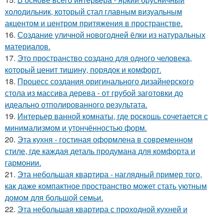
холодильник, который стал главным визуальным
акцентом и центром притяжения в пространстве.
16.
Создание уличной новогодней ёлки из натуральных
материалов.
17.
Это пространство создано для одного человека,
который ценит тишину, порядок и комфорт.
18.
Процесс создания оригинального дизайнерского
стола из массива дерева - от грубой заготовки до
идеально отполированного результата.
19.
Интерьер ванной комнаты, где роскошь сочетается с
минимализмом и утончённостью форм.
20.
Эта кухня - гостиная оформлена в современном
стиле, где каждая деталь продумана для комфорта и
гармонии.
21.
Эта небольшая квартира - наглядный пример того,
как даже компактное пространство может стать уютным
домом для большой семьи.
22.
Эта небольшая квартира с проходной кухней и