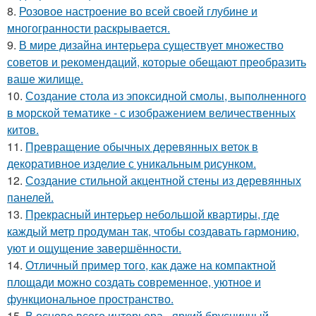
8.
Розовое настроение во всей своей глубине и
многогранности раскрывается.
9.
В мире дизайна интерьера существует множество
советов и рекомендаций, которые обещают преобразить
ваше жилище.
10.
Создание стола из эпоксидной смолы, выполненного
в морской тематике - с изображением величественных
китов.
11.
Превращение обычных деревянных веток в
декоративное изделие с уникальным рисунком.
12.
Создание стильной акцентной стены из деревянных
панелей.
13.
Прекрасный интерьер небольшой квартиры, где
каждый метр продуман так, чтобы создавать гармонию,
уют и ощущение завершённости.
14.
Отличный пример того, как даже на компактной
площади можно создать современное, уютное и
функциональное пространство.
15.
В основе всего интерьера - яркий брусничный