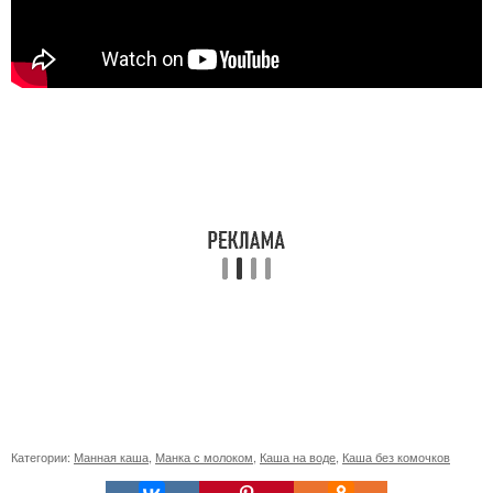
Категории:
Манная каша
,
Манка с молоком
,
Каша на воде
,
Каша без комочков