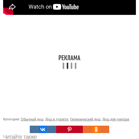
Категории:
Обычный душ
,
Душ в туалете
,
Гигиенический душ
,
Душ для унитаза
Читайте также