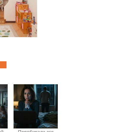
ой
Перебирала его