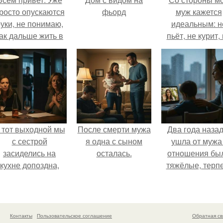
росто опускаются
фьорд
муж кажется
уки, не понимаю,
идеальным: н
ак дальше жить в
пьёт, не курит,
этой ситуации.
даёт поводов 
ревности, с
ребёнком
справляется
отлично, да 
готовит лучш
многих.
 тот выходной мы
После смерти мужа
Два года назад
с сестрой
я одна с сыном
ушла от мужа 
засиделись на
осталась.
отношения бы
кухне допоздна,
тяжёлые, терп
бсуждали новости
дальше просто
и потягивали
могла.
лёгкое вино.
Контакты
Пользовательское соглашение
Обратная св