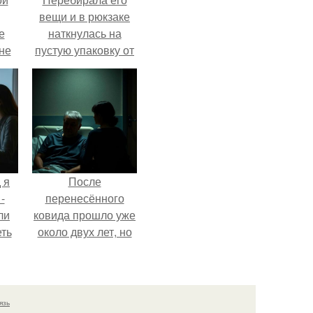
вещи и в рюкзаке
е
наткнулась на
 не
пустую упаковку от
для
каких-то таблеток.
и
е
 я
После
-
перенесённого
ли
ковида прошло уже
еть
около двух лет, но
 не
тот период до сих
пор вспоминается
очень чётко.
язь