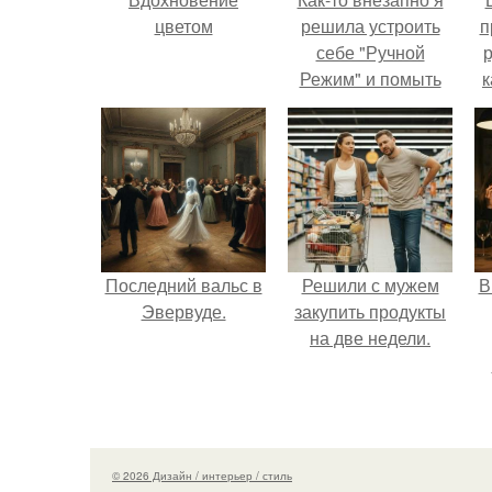
цветом
решила устроить
п
себе "Ручной
р
Режим" и помыть
к
посуду без помощи
техники.
Последний вальс в
Решили с мужем
В
Эвервуде.
закупить продукты
на две недели.
о
© 2026 Дизайн / интерьер / стиль