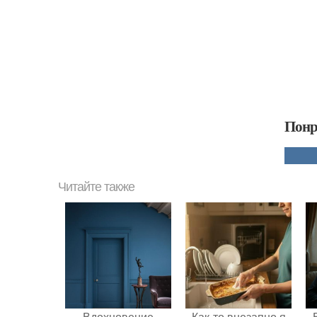
Понр
Читайте также
Вдохновение
Как-то внезапно я