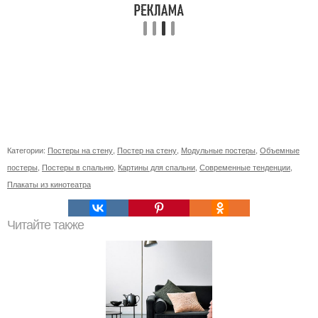
Категории:
Постеры на стену
,
Постер на стену
,
Модульные постеры
,
Объемные
постеры
,
Постеры в спальню
,
Картины для спальни
,
Современные тенденции
,
Плакаты из кинотеатра
Читайте также